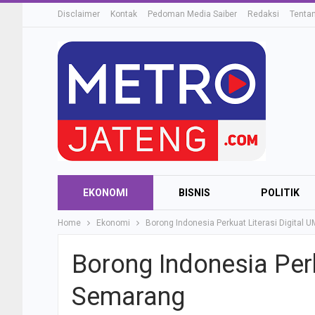
Disclaimer
Kontak
Pedoman Media Saiber
Redaksi
Tenta
EKONOMI
BISNIS
POLITIK
Home
Ekonomi
Borong Indonesia Perkuat Literasi Digital
Borong Indonesia Perk
Semarang