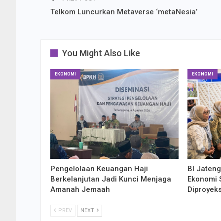
Telkom Luncurkan Metaverse ‘metaNesia’
You Might Also Like
EKONOMI
EKONOMI
Pengelolaan Keuangan Haji
BI Jaten
Berkelanjutan Jadi Kunci Menjaga
Ekonomi S
Amanah Jemaah
Diproyek
PREV
NEXT