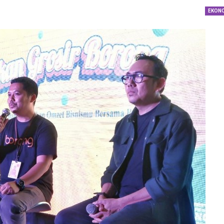
dengan…
EKON
Perolehan Seme
RI Dapil Jateng V
Perjuangan…
Peringatan UHC 
Pemerintah–BPJ
Kesehatan Mant
Penguatan…
Resmikan Pasar 
Semarang, Jokow
Dijaga Bersama
Dirut PLN Ungka
Nyata Pencapaia
Zero Emission d