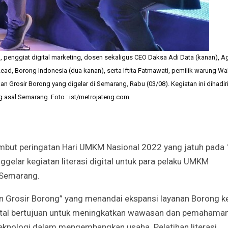
A, penggiat digital marketing, dosen sekaligus CEO Daksa Adi Data (kanan), A
d, Borong Indonesia (dua kanan), serta Iftita Fatmawati, pemilik warung Wa
 Grosir Borong yang digelar di Semarang, Rabu (03/08). Kegiatan ini dihadir
g asal Semarang. Foto : ist/metrojateng.com
but peringatan Hari UMKM Nasional 2022 yang jatuh pada
gelar kegiatan literasi digital untuk para pelaku UMKM
 Semarang.
an Grosir Borong” yang menandai ekspansi layanan Borong k
igital bertujuan untuk meningkatkan wawasan dan pemahama
knologi dalam mengembangkan usaha. Pelatihan literasi