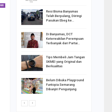
OMI
Resi Bisma Banyumas
ntara DPR
Telah Berpulang, Diiringi
III, PDIP
Pasukan Ebeg ke…
Di Banyumas, DCT
2025,
Keterwakilan Perempuan
S
Terbanyak dari Partai…
apkan
Tips Membeli Jam Tangan
Johar
SKMEI yang Original dan
i Minta
Berkualitas
Belum Dibuka Playground
p Langkah
Funtopia Semarang
n Net
Dibanjiri Pengunjung
i…