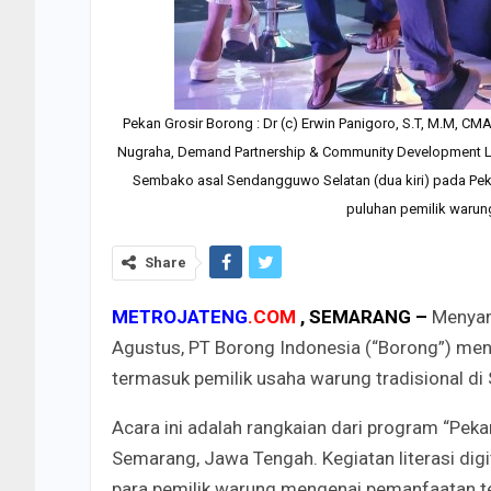
Pekan Grosir Borong : Dr (c) Erwin Panigoro, S.T, M.M, CM
Nugraha, Demand Partnership & Community Development Lea
Sembako asal Sendangguwo Selatan (dua kiri) pada Pekan
puluhan pemilik warun
Share
METROJATENG
.COM
, SEMARANG –
Menyam
Agustus, PT Borong Indonesia (“Borong”) meng
termasuk pemilik usaha warung tradisional di
Acara ini adalah rangkaian dari program “Pek
Semarang, Jawa Tengah. Kegiatan literasi d
para pemilik warung mengenai pemanfaatan te