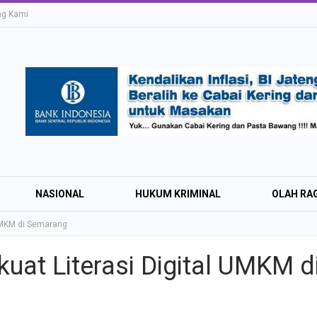
ng Kami
NASIONAL
HUKUM KRIMINAL
OLAH RA
 UMKM di Semarang
uat Literasi Digital UMKM d
Education Expo #
Irsyad Purwokert
Rayakan Kemerd