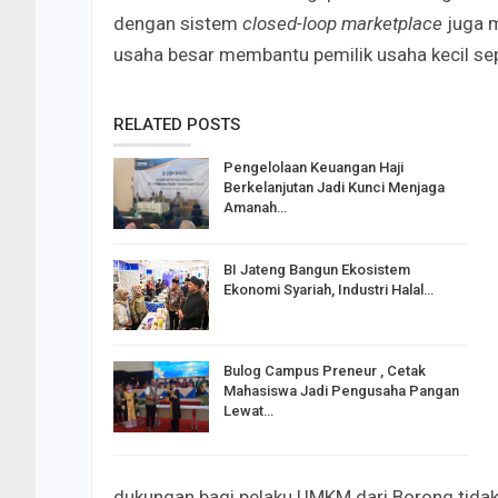
dengan sistem
closed-loop marketplace
juga m
usaha besar membantu pemilik usaha kecil sep
RELATED POSTS
Pengelolaan Keuangan Haji
Berkelanjutan Jadi Kunci Menjaga
Amanah…
BI Jateng Bangun Ekosistem
Ekonomi Syariah, Industri Halal…
Bulog Campus Preneur , Cetak
Mahasiswa Jadi Pengusaha Pangan
Lewat…
dukungan bagi pelaku UMKM dari Borong tida