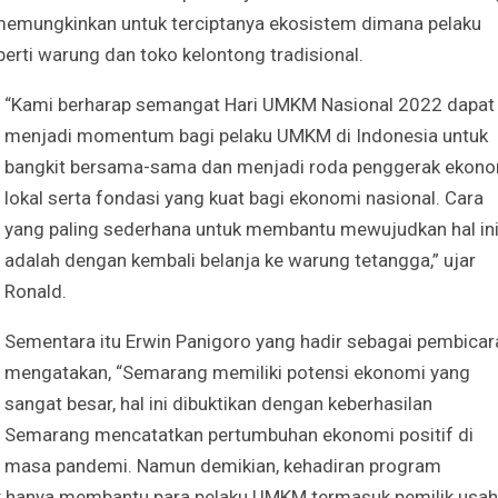
emungkinkan untuk terciptanya ekosistem dimana pelaku
erti warung dan toko kelontong tradisional.
“Kami berharap semangat Hari UMKM Nasional 2022 dapat
menjadi momentum bagi pelaku UMKM di Indonesia untuk
bangkit bersama-sama dan menjadi roda penggerak ekon
lokal serta fondasi yang kuat bagi ekonomi nasional. Cara
yang paling sederhana untuk membantu mewujudkan hal in
adalah dengan kembali belanja ke warung tetangga,” ujar
Ronald.
Sementara itu Erwin Panigoro yang hadir sebagai pembicar
mengatakan, “Semarang memiliki potensi ekonomi yang
sangat besar, hal ini dibuktikan dengan keberhasilan
Semarang mencatatkan pertumbuhan ekonomi positif di
masa pandemi. Namun demikian, kehadiran program
k hanya membantu para pelaku UMKM termasuk pemilik usa