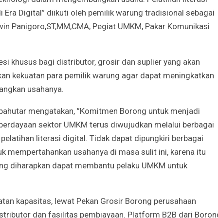
ra Digital” diikuti oleh pemilik warung tradisional sebagai
win Panigoro,ST,MM,CMA, Pegiat UMKM, Pakar Komunikasi
 khusus bagi distributor, grosir dan suplier yang akan
an kekuatan para pemilik warung agar dapat meningkatkan
angkan usahanya.
ipahutar mengatakan, ”Komitmen Borong untuk menjadi
rdayaan sektor UMKM terus diwujudkan melalui berbagai
atihan literasi digital. Tidak dapat dipungkiri berbagai
k mempertahankan usahanya di masa sulit ini, karena itu
ng diharapkan dapat membantu pelaku UMKM untuk
tan kapasitas, lewat Pekan Grosir Borong perusahaan
ributor dan fasilitas pembiayaan. Platform B2B dari Boron