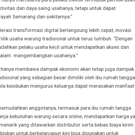
ivitas dan daya saing usahanya, tetapi untuk dapat
layah Semarang dan sekitarnya.”
rasi transformasi digital berlangsung lebih cepat, inovasi
lik usaha warung tradisional untuk terus tumbuh. “Dengan
ahkan pelaku usaha kecil untuk mendapatkan akses dan
r dalam mengembangkan usahanya.”
dak hanya membawa dampak ekonomi akan tetap juga dampak
adisional yang sebagian besar dimiliki oleh ibu rumah tangga
-sela kesibukan mengurus keluarga dapat merasakan manfaat
memudahkan anggotanya, termasuk para ibu rumah tangga
lanja kebutuhan warung secara
online
, mendapatkan harga y
enarik yang ditawarkan distributor serta bebas biaya kirim
abiskan untuk berbelanjapun kini bisa digunakan untuk