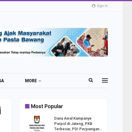
Sign In
GA
MORE
Most Popular
i
2 Al
Dana Awal Kampanye
o:
Parpol di Jateng, PKB
ekaan
Terbesar, PDI Perjuangan…