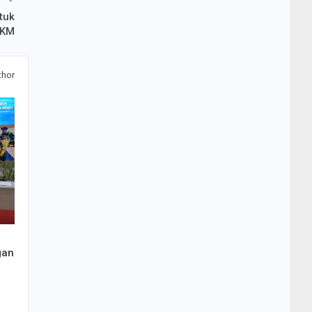
tuk
MKM
thor
gan