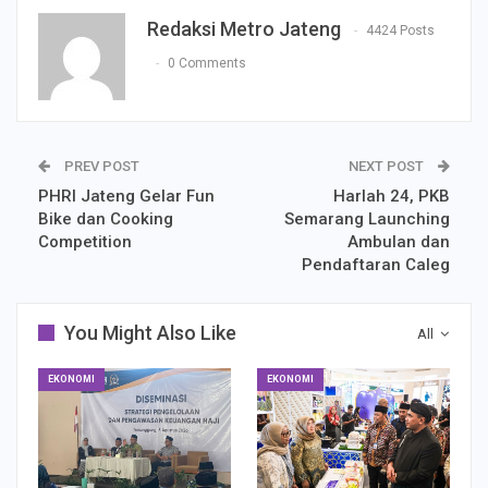
Redaksi Metro Jateng
4424 Posts
0 Comments
PREV POST
NEXT POST
PHRI Jateng Gelar Fun
Harlah 24, PKB
Bike dan Cooking
Semarang Launching
Competition
Ambulan dan
Pendaftaran Caleg
You Might Also Like
All
EKONOMI
EKONOMI