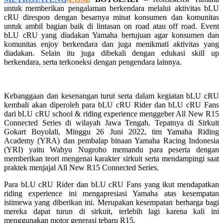
untuk memberikan pengalaman berkendara melalui aktivitas bLU
cRU direspon dengan besarnya minat konsumen dan komunitas
untuk ambil bagian baik di lintasan on road atau off road. Event
bLU cRU yang diadakan Yamaha bertujuan agar konsumen dan
komunitas enjoy berkendara dan juga menikmati aktivitas yang
diadakan. Selain itu juga dibekali dengan edukasi skill up
berkendara, serta terkoneksi dengan pengendara lainnya.
Kebanggaan dan kesenangan turut serta dalam kegiatan bLU cRU
kembali akan diperoleh para bLU cRU Rider dan bLU cRU Fans
dari bLU cRU school & riding experience menggeber All New R15
Connected Series di wilayah Jawa Tengah. Tepatnya di Sirkuit
Gokart Boyolali, Minggu 26 Juni 2022, tim Yamaha Riding
Academy (YRA) dan pembalap binaan Yamaha Racing Indonesia
(YRI) yaitu Wahyu Nugroho memandu para peserta dengan
memberikan teori mengenai karakter sirkuit serta mendampingi saat
praktek menjajal All New R15 Connected Series.
Para bLU cRU Rider dan bLU cRU Fans yang ikut mendapatkan
riding experience ini mengapresiasi Yamaha atas kesempatan
istimewa yang diberikan ini. Merupakan kesempatan berharga bagi
mereka dapat turun di sirkuit, terlebih lagi karena kali ini
menggunakan motor generasi tebaru R15.