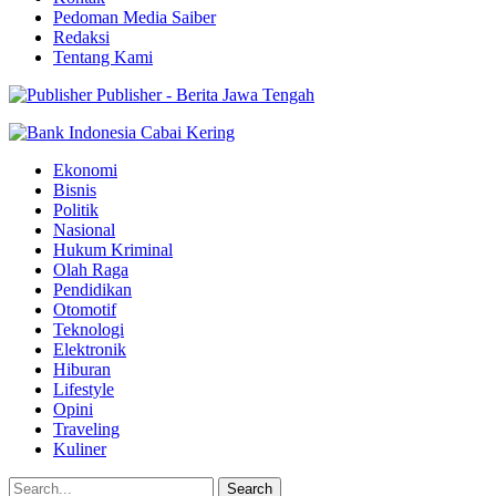
Pedoman Media Saiber
Redaksi
Tentang Kami
Publisher - Berita Jawa Tengah
Ekonomi
Bisnis
Politik
Nasional
Hukum Kriminal
Olah Raga
Pendidikan
Otomotif
Teknologi
Elektronik
Hiburan
Lifestyle
Opini
Traveling
Kuliner