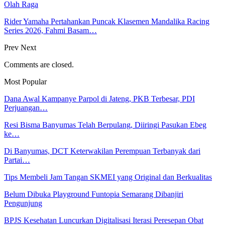
Olah Raga
Rider Yamaha Pertahankan Puncak Klasemen Mandalika Racing
Series 2026, Fahmi Basam…
Prev
Next
Comments are closed.
Most Popular
Dana Awal Kampanye Parpol di Jateng, PKB Terbesar, PDI
Perjuangan…
Resi Bisma Banyumas Telah Berpulang, Diiringi Pasukan Ebeg
ke…
Di Banyumas, DCT Keterwakilan Perempuan Terbanyak dari
Partai…
Tips Membeli Jam Tangan SKMEI yang Original dan Berkualitas
Belum Dibuka Playground Funtopia Semarang Dibanjiri
Pengunjung
BPJS Kesehatan Luncurkan Digitalisasi Iterasi Peresepan Obat