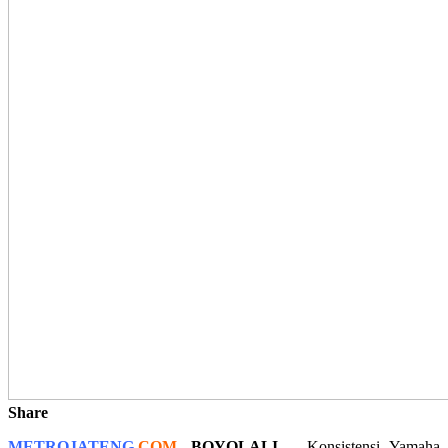
Share
METROJATENG
.
COM
,
BOYOLALI
– Konsistensi Yamaha