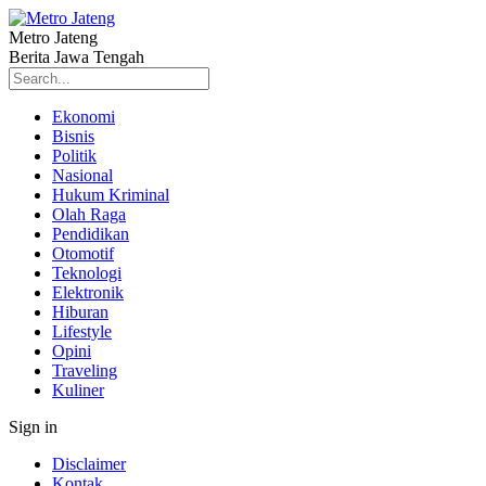
Metro Jateng
Berita Jawa Tengah
Ekonomi
Bisnis
Politik
Nasional
Hukum Kriminal
Olah Raga
Pendidikan
Otomotif
Teknologi
Elektronik
Hiburan
Lifestyle
Opini
Traveling
Kuliner
Sign in
Disclaimer
Kontak