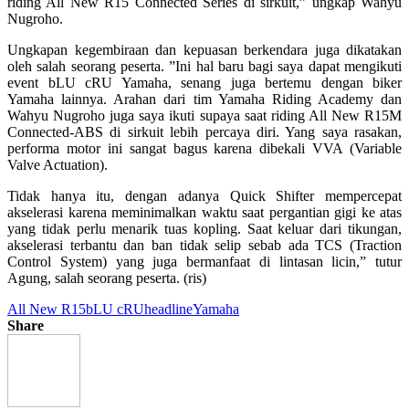
riding All New R15 Connected Series di sirkuit,” ungkap Wahyu
Nugroho.
Ungkapan kegembiraan dan kepuasan berkendara juga dikatakan
oleh salah seorang peserta. ”Ini hal baru bagi saya dapat mengikuti
event bLU cRU Yamaha, senang juga bertemu dengan biker
Yamaha lainnya. Arahan dari tim Yamaha Riding Academy dan
Wahyu Nugroho juga saya ikuti supaya saat riding All New R15M
Connected-ABS di sirkuit lebih percaya diri. Yang saya rasakan,
performa motor ini sangat bagus karena dibekali VVA (Variable
Valve Actuation).
Tidak hanya itu, dengan adanya Quick Shifter mempercepat
akselerasi karena meminimalkan waktu saat pergantian gigi ke atas
yang tidak perlu menarik tuas kopling. Saat keluar dari tikungan,
akselerasi terbantu dan ban tidak selip sebab ada TCS (Traction
Control System) yang juga bermanfaat di lintasan licin,” tutur
Agung, salah seorang peserta. (ris)
All New R15
bLU cRU
headline
Yamaha
Share