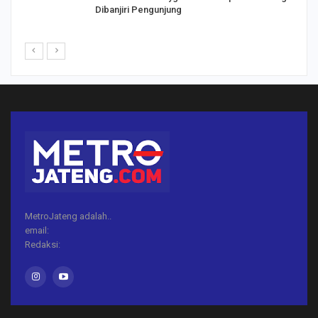
Dibanjiri Pengunjung
MetroJateng adalah..
email:
Redaksi: