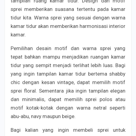
tampilan ruang kamar tidur. Design dan motif
sprei memberikan suasana tertentu pada kamar
tidur kita. Warna sprei yang sesuai dengan warna
kamar tidur akan memberikan harmonisasi interior
kamar.
Pemilihan desain motif dan warna sprei yang
tepat bahkan mampu menjadikan ruangan kamar
tidur yang sempit menjadi terlihat lebih luas. Bagi
yang ingin tampilan kamar tidur bertema shabby
chic dengan kesan vintage, dapat memilih motif
sprei floral. Sementara jika ingin tampilan elegan
dan minimalis, dapat memilih sprei polos atau
motif kotak-kotak dengan warna netral seperti
abu-abu, navy maupun beige.
Bagi kalian yang ingin membeli sprei untuk