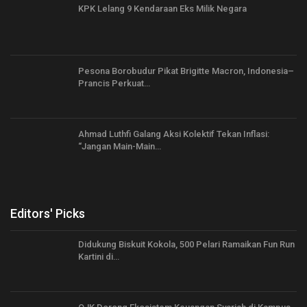
KPK Lelang 9 Kendaraan Eks Milik Negara
Pesona Borobudur Pikat Brigitte Macron, Indonesia–
Prancis Perkuat…
Ahmad Luthfi Galang Aksi Kolektif Tekan Inflasi:
“Jangan Main-Main…
Editors' Picks
Didukung Biskuit Kokola, 500 Pelari Ramaikan Fun Run
Kartini di…