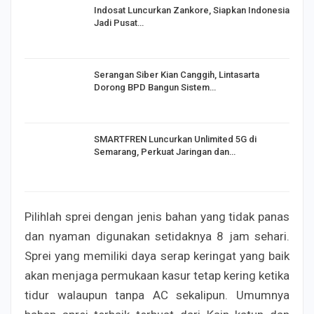
Indosat Luncurkan Zankore, Siapkan Indonesia
Jadi Pusat…
Serangan Siber Kian Canggih, Lintasarta
Dorong BPD Bangun Sistem…
SMARTFREN Luncurkan Unlimited 5G di
Semarang, Perkuat Jaringan dan…
Pilihlah sprei dengan jenis bahan yang tidak panas
dan nyaman digunakan setidaknya 8 jam sehari.
Sprei yang memiliki daya serap keringat yang baik
akan menjaga permukaan kasur tetap kering ketika
tidur walaupun tanpa AC sekalipun. Umumnya