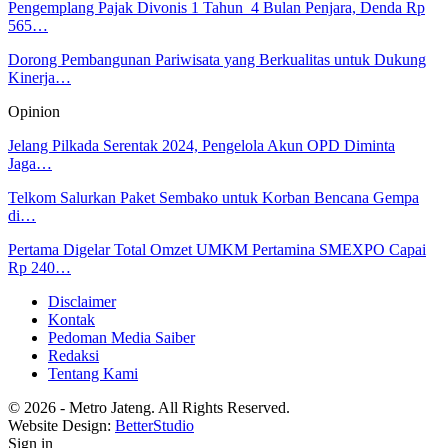
Pengemplang Pajak Divonis 1 Tahun 4 Bulan Penjara, Denda Rp
565…
Dorong Pembangunan Pariwisata yang Berkualitas untuk Dukung
Kinerja…
Opinion
Jelang Pilkada Serentak 2024, Pengelola Akun OPD Diminta
Jaga…
Telkom Salurkan Paket Sembako untuk Korban Bencana Gempa
di…
Pertama Digelar Total Omzet UMKM Pertamina SMEXPO Capai
Rp 240…
Disclaimer
Kontak
Pedoman Media Saiber
Redaksi
Tentang Kami
© 2026 - Metro Jateng. All Rights Reserved.
Website Design:
BetterStudio
Sign in