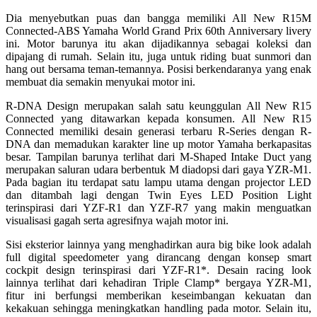
Dia menyebutkan puas dan bangga memiliki All New R15M
Connected-ABS Yamaha World Grand Prix 60th Anniversary livery
ini. Motor barunya itu akan dijadikannya sebagai koleksi dan
dipajang di rumah. Selain itu, juga untuk riding buat sunmori dan
hang out bersama teman-temannya. Posisi berkendaranya yang enak
membuat dia semakin menyukai motor ini.
R-DNA Design merupakan salah satu keunggulan All New R15
Connected yang ditawarkan kepada konsumen. All New R15
Connected memiliki desain generasi terbaru R-Series dengan R-
DNA dan memadukan karakter line up motor Yamaha berkapasitas
besar. Tampilan barunya terlihat dari M-Shaped Intake Duct yang
merupakan saluran udara berbentuk M diadopsi dari gaya YZR-M1.
Pada bagian itu terdapat satu lampu utama dengan projector LED
dan ditambah lagi dengan Twin Eyes LED Position Light
terinspirasi dari YZF-R1 dan YZF-R7 yang makin menguatkan
visualisasi gagah serta agresifnya wajah motor ini.
Sisi eksterior lainnya yang menghadirkan aura big bike look adalah
full digital speedometer yang dirancang dengan konsep smart
cockpit design terinspirasi dari YZF-R1*. Desain racing look
lainnya terlihat dari kehadiran Triple Clamp* bergaya YZR-M1,
fitur ini berfungsi memberikan keseimbangan kekuatan dan
kekakuan sehingga meningkatkan handling pada motor. Selain itu,