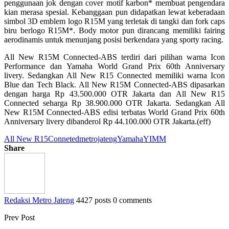
penggunaan jok dengan cover motif karbon* membuat pengendara
kian merasa spesial. Kebanggaan pun didapatkan lewat keberadaan
simbol 3D emblem logo R15M yang terletak di tangki dan fork caps
biru berlogo R15M*. Body motor pun dirancang memiliki fairing
aerodinamis untuk menunjang posisi berkendara yang sporty racing.
All New R15M Connected-ABS terdiri dari pilihan warna Icon
Performance dan Yamaha World Grand Prix 60th Anniversary
livery. Sedangkan All New R15 Connected memiliki warna Icon
Blue dan Tech Black. All New R15M Connected-ABS dipasarkan
dengan harga Rp 43.500.000 OTR Jakarta dan All New R15
Connected seharga Rp 38.900.000 OTR Jakarta. Sedangkan All
New R15M Connected-ABS edisi terbatas World Grand Prix 60th
Anniversary livery dibanderol Rp 44.100.000 OTR Jakarta.(eff)
All New R15
Conneted
metrojateng
Yamaha
YIMM
Share
Redaksi Metro Jateng
4427 posts
0 comments
Prev Post