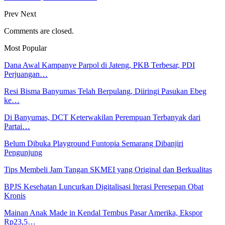
Prev
Next
Comments are closed.
Most Popular
Dana Awal Kampanye Parpol di Jateng, PKB Terbesar, PDI
Perjuangan…
Resi Bisma Banyumas Telah Berpulang, Diiringi Pasukan Ebeg
ke…
Di Banyumas, DCT Keterwakilan Perempuan Terbanyak dari
Partai…
Belum Dibuka Playground Funtopia Semarang Dibanjiri
Pengunjung
Tips Membeli Jam Tangan SKMEI yang Original dan Berkualitas
BPJS Kesehatan Luncurkan Digitalisasi Iterasi Peresepan Obat
Kronis
Mainan Anak Made in Kendal Tembus Pasar Amerika, Ekspor
Rp23,5…