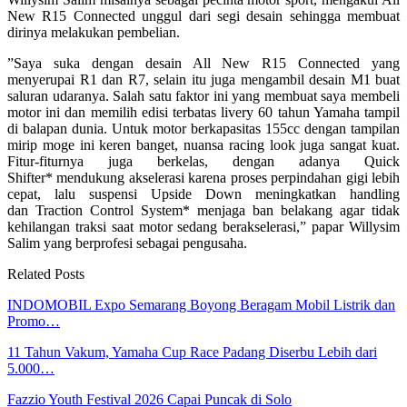
New R15 Connected unggul dari segi desain sehingga membuat
dirinya melakukan pembelian.
”Saya suka dengan desain All New R15 Connected yang
menyerupai R1 dan R7, selain itu juga mengambil desain M1 buat
saluran udaranya. Salah satu faktor ini yang membuat saya membeli
motor ini dan memilih edisi terbatas livery 60 tahun Yamaha tampil
di balapan dunia. Untuk motor berkapasitas 155cc dengan tampilan
mirip moge ini keren banget, nuansa racing look juga sangat kuat.
Fitur-fiturnya juga berkelas, dengan adanya Quick
Shifter* mendukung akselerasi karena proses perpindahan gigi lebih
cepat, lalu suspensi Upside Down meningkatkan handling
dan Traction Control System* menjaga ban belakang agar tidak
kehilangan traksi saat motor sedang berakselerasi,” papar Willysim
Salim yang berprofesi sebagai pengusaha.
Related Posts
INDOMOBIL Expo Semarang Boyong Beragam Mobil Listrik dan
Promo…
11 Tahun Vakum, Yamaha Cup Race Padang Diserbu Lebih dari
5.000…
Fazzio Youth Festival 2026 Capai Puncak di Solo