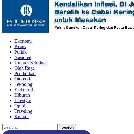
Ekonomi
Bisnis
Politik
Nasional
Hukum Kriminal
Olah Raga
Pendidikan
Otomotif
Teknologi
Elektronik
Hiburan
Lifestyle
Opini
Traveling
Kuliner