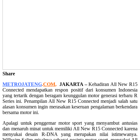
Share
METROJATENG
.
COM
,
JAKARTA –
Kehadiran All New R15
Connected mendapatkan respon positif dari konsumen Indonesia
yang tertarik dengan beragam keunggulan motor generasi terbaru R
Series ini. Penampilan All New R15 Connected menjadi salah satu
alasan konsumen ingin merasakan keseruan pengalaman berkendara
bersama motor ini.
Apalagi untuk penggemar motor sport yang menyambut antusias
dan menaruh minat untuk memiliki All New R15 Connected karena
menyukai desain R-DNA yang merupakan nilai istimewanya.
Willysim Salim misalnya sebagai pecinta motor sport, mengakui All