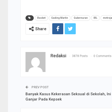
Basket
Gading Martin
Gubernuran
IBL
metroj
Share
Redaksi
3878 Posts
0 Comments
PREV POST
Banyak Kasus Kekerasan Seksual di Sekolah, Ini
Ganjar Pada Kepsek