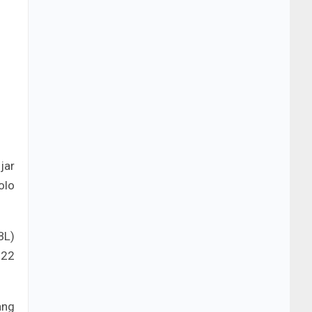
jar
olo
BL)
022
ang