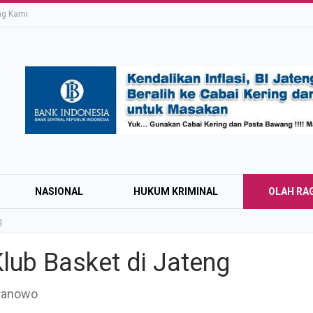
ng Kami
NASIONAL
HUKUM KRIMINAL
OLAH RA
g
lub Basket di Jateng
Education Expo #
Pranowo
Irsyad Purwokert
Rayakan Kemerd