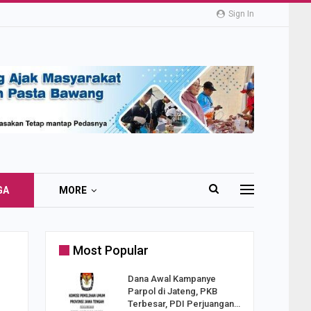
Sign In
GA
MORE
Most Popular
2 Al
Dana Awal Kampanye
o:
Parpol di Jateng, PKB
ekaan
Terbesar, PDI Perjuangan…