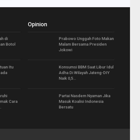
Opinion
h di
Prabowo Unggah Foto Makan
an Botol
Malam Bersama Presiden
Jokowi
tuan Itu
Konsumsi BBM Saat Libur Idul
pada
Adha Di Wilayah Jateng-DIY
Naik 0,5…
ruhi
Partai Nasdem Nyaman Jika
imak Cara
Masuk Koalisi Indonesia
…
Bersatu