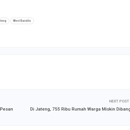
ateng
West Bandits
NEXT POST
 Pesan
Di Jateng, 755 Ribu Rumah Warga Miskin Diban