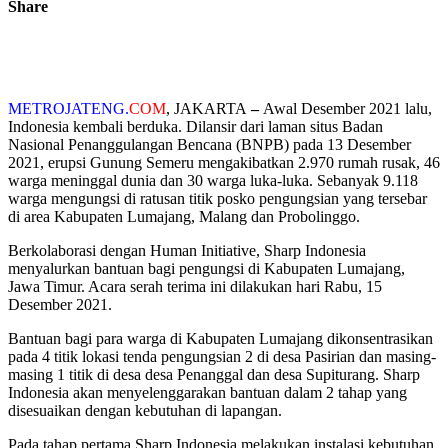
Share
METROJATENG.
COM
, JAKARTA
–
Awal Desember 2021 lalu,
Indonesia kembali berduka.
Dilansir dari laman situs Badan
Nasional Penanggulangan Bencana (BNPB) pada 13 Desember
2021, erupsi Gunung Semeru mengakibatkan 2.970 rumah rusak, 46
warga meninggal dunia dan 30 warga luka-luka. Sebanyak 9.118
warga mengungsi di ratusan titik posko pengungsian yang tersebar
di area Kabupaten Lumajang, Malang dan Probolinggo.
Berkolaborasi dengan Human Initiative, Sharp Indonesia
menyalurkan bantuan bagi pengungsi di Kabupaten Lumajang,
Jawa Timur. Acara serah terima ini dilakukan hari Rabu, 15
Desember 2021.
Bantuan bagi para warga di Kabupaten Lumajang dikonsentrasikan
pada 4 titik lokasi tenda pengungsian 2 di desa Pasirian dan masing-
masing 1 titik di desa desa Penanggal dan desa Supiturang. Sharp
Indonesia akan menyelenggarakan bantuan dalam 2 tahap yang
disesuaikan dengan kebutuhan di lapangan.
Pada tahap pertama Sharp Indonesia melakukan instalasi kebutuhan