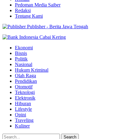
Pedoman Media Saiber
Redaksi
Tentang Kami
Publisher - Berita Jawa Tengah
Ekonomi
Bisnis
Politik
Nasional
Hukum Kriminal
Olah Raga
Pendidikan
Otomotif
Teknologi
Elektronik
Hiburan
Lifestyle
Opini
Traveling
Kuliner