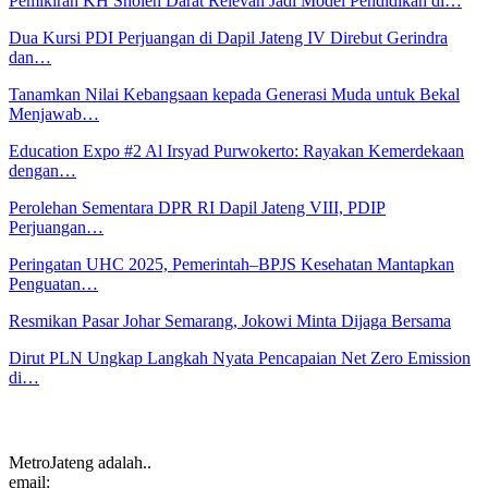
Pemikiran KH Sholeh Darat Relevan Jadi Model Pendidikan di…
Dua Kursi PDI Perjuangan di Dapil Jateng IV Direbut Gerindra
dan…
Tanamkan Nilai Kebangsaan kepada Generasi Muda untuk Bekal
Menjawab…
Education Expo #2 Al Irsyad Purwokerto: Rayakan Kemerdekaan
dengan…
Perolehan Sementara DPR RI Dapil Jateng VIII, PDIP
Perjuangan…
Peringatan UHC 2025, Pemerintah–BPJS Kesehatan Mantapkan
Penguatan…
Resmikan Pasar Johar Semarang, Jokowi Minta Dijaga Bersama
Dirut PLN Ungkap Langkah Nyata Pencapaian Net Zero Emission
di…
MetroJateng adalah..
email: