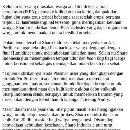
Keluhan lain yang dirasakan warga adalah infeksi saluran
pernafasan (ISPA), penyakit kulit dan mata kering dampak dari
hujan abu yang terus terjadi beberapa saat setelah erupsi pertama
terjadi. Di latarbelakangi hal tersebut, guna meringankan keluhan
warga, Sharp mendirikan tenda Plasmacluster yang dapat digunakan
warga untuk mendapatkan udara bersih dan sehat.
Dalam tenda tersebut Sharp Indonesia telah menyediakan Air
Purifier dengan teknologi Plasmacluster yang dilengkapi dengan
fitur Humidifier untuk melembabkan kulit dan mata. Selain itu Sharp
Indonesia pun menempatkan tempat tidur dan
bean bag
bagi warga
untuk beristirahat sekaligus mendapatkan udara bersih dan sehat.
“Tujuan didirikannya tenda Plasmacluster yang dilengkapi dengan
produk Air Purifier ini adalah untuk membantu meredakan
gangguan pernapasan, sementara humidifier dapat berguna untuk
meringankan iritasi mata dan kulit kering akibat debu vulkanik.
Sharp Indonesia selalu berupaya untuk memberikan bantuan yang
disesuaikan dengan kebutuhan di lapangan”, terang Andry.
Masih dalam masa pandemi, Sharp pun masih terus mengingatkan
warga untuk tetap menjalankan prokes, Sharp mendistribusikan
lebih dari 20 ribu masker bagi warga pengsungsi. Disamping
penyediaan kebutuhan kesehatan, Sharp Indonesia pun turut