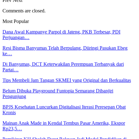
Prev
Next
Comments are closed.
Most Popular
Dana Awal Kampanye Parpol di Jateng, PKB Terbesar, PDI
Perjuangan…
Resi Bisma Banyumas Telah Berpulang, Diiringi Pasukan Ebeg
ke…
Di Banyumas, DCT Keterwakilan Perempuan Terbanyak dari
Partai…
Tips Membeli Jam Tangan SKMEI yang Original dan Berkualitas
Belum Dibuka Playground Funtopia Semarang Dibanjiri
Pengunjung
BPJS Kesehatan Luncurkan Digitalisasi Iterasi Peresepan Obat
Kronis
Mainan Anak Made in Kendal Tembus Pasar Amerika, Ekspor
Rp23,5…