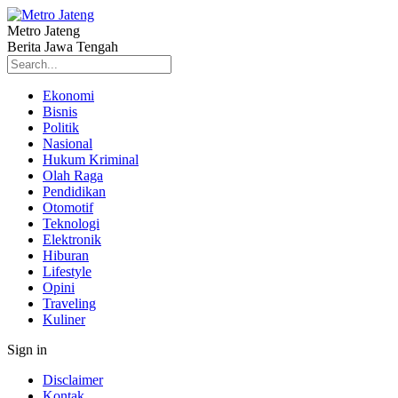
Metro Jateng
Berita Jawa Tengah
Ekonomi
Bisnis
Politik
Nasional
Hukum Kriminal
Olah Raga
Pendidikan
Otomotif
Teknologi
Elektronik
Hiburan
Lifestyle
Opini
Traveling
Kuliner
Sign in
Disclaimer
Kontak