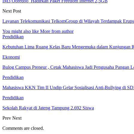
IM3 Ooredoo Hadirkan Paket Freedom Internet 2,5GB
Next Post
Layanan Telekomunikasi TelkomGroup di Wilayah Terdampak Erup
You might also like
More from author
Pendidikan
Kebutuhan Lima Ruang Kelas Baru Mengemuka dalam Kunjungan R
Ekonomi
Bulog Campus Preneur , Cetak Mahasiswa Jadi Pengusaha Pangan 
Pendidikan
Mahasiswa KKN Tim II Undip Gelar Sosialisasi Anti-Bullying di
Pendidikan
Sekolah Rakyat di Jateng Tampung 2.692 Siswa
Prev
Next
Comments are closed.