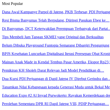
Most Popular
Dana Awal Kampanye Parpol di Jateng, PKB Terbesar, PDI Perjua
Resi Bisma Banyumas Telah Berpulang, Diiringi Pasukan Ebeg ke…
Di Banyumas, DCT Keterwakilan Perempuan Terbanyak dari Partai
Tips Membeli Jam Tangan SKMEI yang Original dan Berkualitas
Belum Dibuka Playground Funtopia Semarang Dibanjiri Pengunjung
BPJS Kesehatan Luncurkan Digitalisasi Iterasi Peresepan Obat Kroni
Mainan Anak Made in Kendal Tembus Pasar Amerika, Ekspor Rp23
Pemikiran KH Sholeh Darat Relevan Jadi Model Pendidikan di…
Dua Kursi PDI Perjuangan di Dapil Jateng IV Direbut Gerindra dan
Tanamkan Nilai Kebangsaan kepada Generasi Muda untuk Bekal 
Education Expo #2 Al Irsyad Purwokerto: Rayakan Kemerdekaan 
Perolehan Sementara DPR RI Dapil Jateng VIII, PDIP Perjuangan…