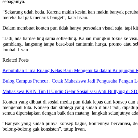
sebagainya.
“Sekarang udah beda. Karena makin kesini kan makin banyak perubah
mereka liat gak menarik banget”, kata Irvan.
Dalam membuat konten pun tidak hanya persoalan visual saja, tapi kita
“Jadi, ada hardselling sama softselling. Kalian mungkin fokus ke vis
gamblang, langsung tanpa basa-basi cantumin harga, promo atau seb
tambah Irvan
Related Posts
Kebutuhan Lima Ruang Kelas Baru Mengemuka dalam Kunjungan 
Bulog Campus Preneur , Cetak Mahasiswa Jadi Pengusaha Pangan
Mahasiswa KKN Tim II Undip Gelar Sosialisasi Anti-Bullying di 
Konten yang dibuat di sosial media pun tidak lepas dari konsep dan s
mengenali kita. Konsep dan strategi yang sudah dibuat tadi, dipa
semua dipersiapkan dengan baik dan matang, langkah selanjutnya ada
“Banyak yang sudah punya konsep bagus, kontennya bervariasi, desig
bolong-bolong gak konsisten”, tutup Irvan.