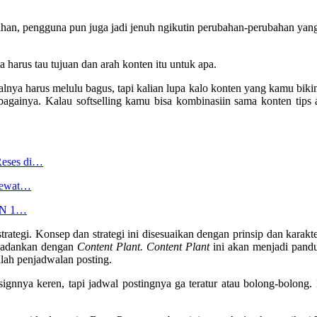
an, pengguna pun juga jadi jenuh ngikutin perubahan-perubahan yang a
 harus tau tujuan dan arah konten itu untuk apa.
ualnya harus melulu bagus, tapi kalian lupa kalo konten yang kamu biki
againya. Kalau softselling kamu bisa kombinasiin sama konten tips an
Reses di…
 Lewat…
SDN 1…
trategi. Konsep dan strategi ini disesuaikan dengan prinsip dan karak
dupadankan dengan
Content Plant.
Content Plant
ini akan menjadi pandu
lah penjadwalan posting.
nnya keren, tapi jadwal postingnya ga teratur atau bolong-bolong. Bet