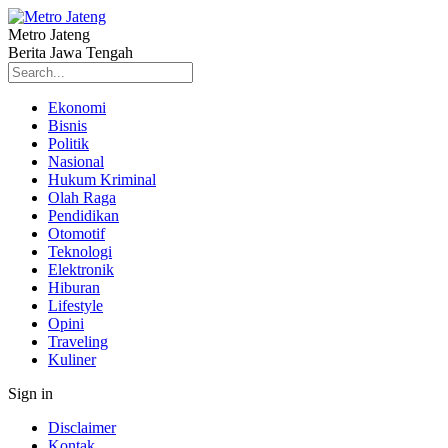
Metro Jateng
Berita Jawa Tengah
Ekonomi
Bisnis
Politik
Nasional
Hukum Kriminal
Olah Raga
Pendidikan
Otomotif
Teknologi
Elektronik
Hiburan
Lifestyle
Opini
Traveling
Kuliner
Sign in
Disclaimer
Kontak