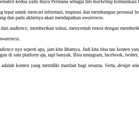
 pemateri kedua yaitu Bayu Permana sebagai tim
marketing
komunikasi U
g tepat untuk mencari informasi, inspirasi dan membangun personal b
atang dan pada akhirnya akan mendapatkan
awareness
.
 dari
audience
, memberikan solusi, menyentuh emosi dengan memberik
awareness
.
udience
nya seperti apa, jam kita lihatnya. Jadi kita bisa tau konten ya
an di satu platform aja, tapi banyak. Bisa instagram, facebook, twitter,
dalah konten yang memiliki manfaat bagi sesama. Serta,
design
adal