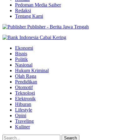
Pedoman Media Saiber
Redaksi
Tentang Kami
Publisher - Berita Jawa Tengah
Ekonomi
Bisnis
Politik
Nasional
Hukum Kriminal
Olah Raga
Pendidikan
Otomotif
Teknologi
Elektronik
Hiburan
Lifestyle
Opini
Traveling
Kuliner