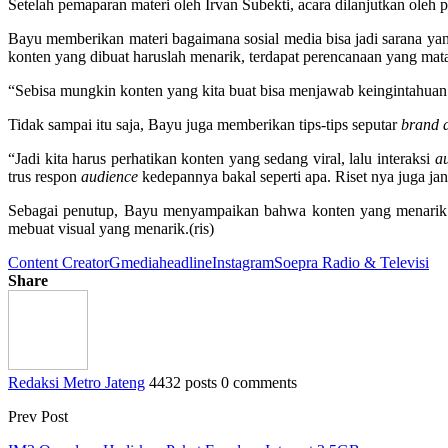
Setelah pemaparan materi oleh Irvan Subekti, acara dilanjutkan oleh
Bayu memberikan materi bagaimana sosial media bisa jadi sarana yan
konten yang dibuat haruslah menarik, terdapat perencanaan yang m
“Sebisa mungkin konten yang kita buat bisa menjawab keingintahuan
Tidak sampai itu saja, Bayu juga memberikan tips-tips seputar
brand 
“Jadi kita harus perhatikan konten yang sedang viral, lalu interaksi
a
trus respon
audience
kedepannya bakal seperti apa. Riset nya juga jang
Sebagai penutup, Bayu menyampaikan bahwa konten yang menarik a
mebuat visual yang menarik.(ris)
Content Creator
Gmedia
headline
Instagram
Soepra Radio & Televisi
Share
Redaksi Metro Jateng
4432 posts
0 comments
Prev Post