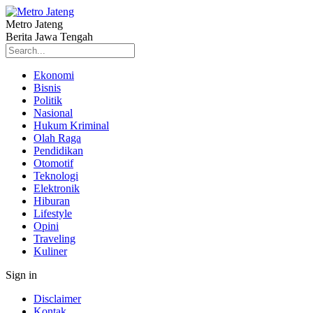
Metro Jateng
Berita Jawa Tengah
Ekonomi
Bisnis
Politik
Nasional
Hukum Kriminal
Olah Raga
Pendidikan
Otomotif
Teknologi
Elektronik
Hiburan
Lifestyle
Opini
Traveling
Kuliner
Sign in
Disclaimer
Kontak