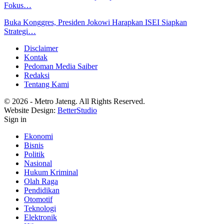
Fokus…
Buka Konggres, Presiden Jokowi Harapkan ISEI Siapkan
Strategi…
Disclaimer
Kontak
Pedoman Media Saiber
Redaksi
Tentang Kami
© 2026 - Metro Jateng. All Rights Reserved.
Website Design:
BetterStudio
Sign in
Ekonomi
Bisnis
Politik
Nasional
Hukum Kriminal
Olah Raga
Pendidikan
Otomotif
Teknologi
Elektronik