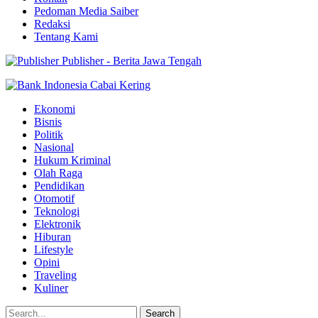
Pedoman Media Saiber
Redaksi
Tentang Kami
Publisher - Berita Jawa Tengah
Ekonomi
Bisnis
Politik
Nasional
Hukum Kriminal
Olah Raga
Pendidikan
Otomotif
Teknologi
Elektronik
Hiburan
Lifestyle
Opini
Traveling
Kuliner