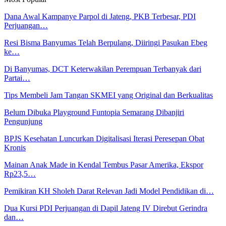
Dana Awal Kampanye Parpol di Jateng, PKB Terbesar, PDI
Perjuangan…
Resi Bisma Banyumas Telah Berpulang, Diiringi Pasukan Ebeg
ke…
Di Banyumas, DCT Keterwakilan Perempuan Terbanyak dari
Partai…
Tips Membeli Jam Tangan SKMEI yang Original dan Berkualitas
Belum Dibuka Playground Funtopia Semarang Dibanjiri
Pengunjung
BPJS Kesehatan Luncurkan Digitalisasi Iterasi Peresepan Obat
Kronis
Mainan Anak Made in Kendal Tembus Pasar Amerika, Ekspor
Rp23,5…
Pemikiran KH Sholeh Darat Relevan Jadi Model Pendidikan di…
Dua Kursi PDI Perjuangan di Dapil Jateng IV Direbut Gerindra
dan…