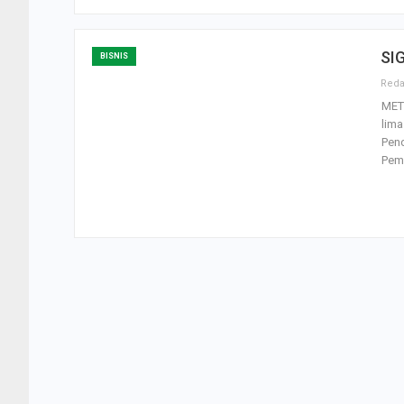
SIG
BISNIS
MET
lim
Pen
Pem