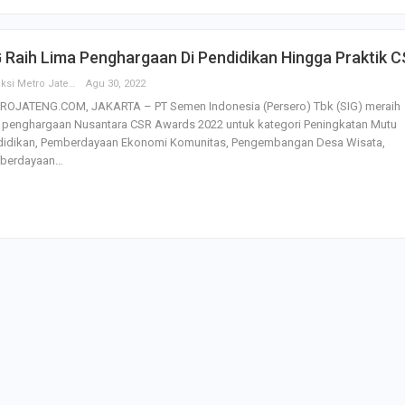
dengan…
Perolehan Seme
 Raih Lima Penghargaan Di Pendidikan Hingga Praktik 
RI Dapil Jateng V
Perjuangan…
Redaksi Metro Jateng
Agu 30, 2022
ROJATENG.COM, JAKARTA – PT Semen Indonesia (Persero) Tbk (SIG) meraih
a penghargaan Nusantara CSR Awards 2022 untuk kategori Peningkatan Mutu
Peringatan UHC 
didikan, Pemberdayaan Ekonomi Komunitas, Pengembangan Desa Wisata,
Pemerintah–BPJ
berdayaan…
Kesehatan Mant
Penguatan…
Resmikan Pasar 
Semarang, Jokow
Dijaga Bersama
Dirut PLN Ungka
Nyata Pencapaia
Zero Emission d