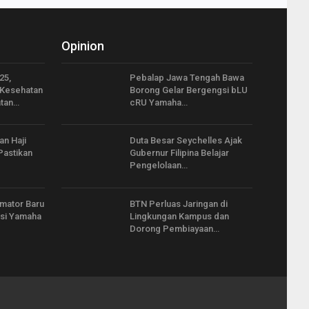
Opinion
25,
Pebalap Jawa Tengah Bawa
Kesehatan
Borong Gelar Bergengsi bLU
tan…
cRU Yamaha…
an Haji
Duta Besar Seychelles Ajak
Pastikan
Gubernur Filipina Belajar
Pengelolaan…
imator Baru
BTN Perluas Jaringan di
asi Yamaha
Lingkungan Kampus dan
Dorong Pembiayaan…