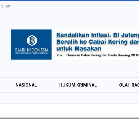
ng Kami
NASIONAL
HUKUM KRIMINAL
OLAH RA
Education Expo #
Irsyad Purwokert
Rayakan Kemerd