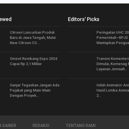
iewed
Editors' Picks
Citroen Luncurkan Produk
Peringatan UHC 20
Baru di Jawa Tengah, Mulai
Pemerintah–BPJS 
New Citroen C3…
Mantapkan Pengua
Omzet Rembang Expo 2024
Transisi Kementeri
Capai Rp 2,1 Mililar
Dimulai, Kemenag 
Layanan Jemaah…
Ganjar Tegaskan Jangan Ada
Inilah Animator-An
Pejabat yang Main-Main
Hasil Lomba Anim
Dengan Proyek…
2…
 SAIBER
REDAKSI
TENTANG KAMI