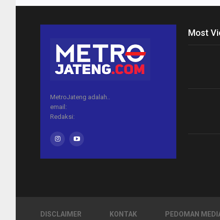
Most V
MetroJateng adalah..
email:
Redaksi:
DISCLAIMER
KONTAK
PEDOMAN MEDIA