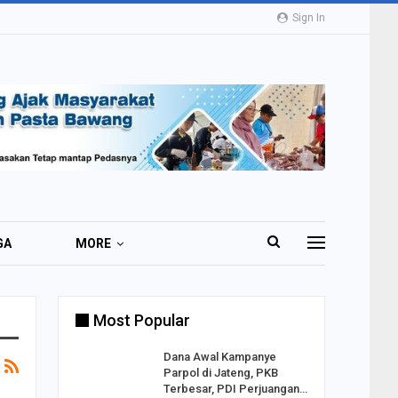
Sign In
GA
MORE
Most Popular
2 Al
Dana Awal Kampanye
o:
Parpol di Jateng, PKB
ekaan
Terbesar, PDI Perjuangan…