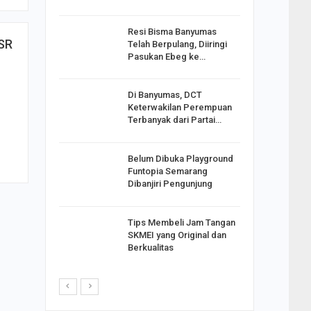
Resi Bisma Banyumas
ntara DPR
CSR
Telah Berpulang, Diiringi
III, PDIP
Pasukan Ebeg ke…
Di Banyumas, DCT
2025,
Keterwakilan Perempuan
S
Terbanyak dari Partai…
apkan
Belum Dibuka Playground
Johar
Funtopia Semarang
i Minta
Dibanjiri Pengunjung
Tips Membeli Jam Tangan
p Langkah
SKMEI yang Original dan
n Net
Berkualitas
i…