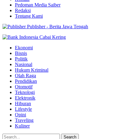
Pedoman Media Saiber
Redaksi
Tentang Kami
Publisher - Berita Jawa Tengah
Ekonomi
Bisnis
Politik
Nasional
Hukum Kriminal
Olah Raga
Pendidikan
Otomotif
Teknologi
Elektronik
Hiburan
Lifestyle
Opini
Traveling
Kuliner