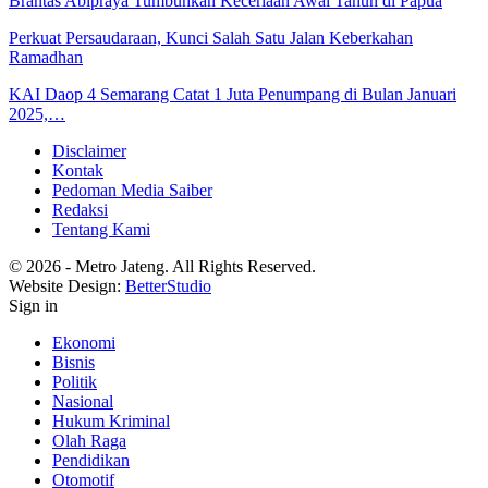
Brantas Abipraya Tumbuhkan Keceriaan Awal Tahun di Papua
Perkuat Persaudaraan, Kunci Salah Satu Jalan Keberkahan
Ramadhan
KAI Daop 4 Semarang Catat 1 Juta Penumpang di Bulan Januari
2025,…
Disclaimer
Kontak
Pedoman Media Saiber
Redaksi
Tentang Kami
© 2026 - Metro Jateng. All Rights Reserved.
Website Design:
BetterStudio
Sign in
Ekonomi
Bisnis
Politik
Nasional
Hukum Kriminal
Olah Raga
Pendidikan
Otomotif