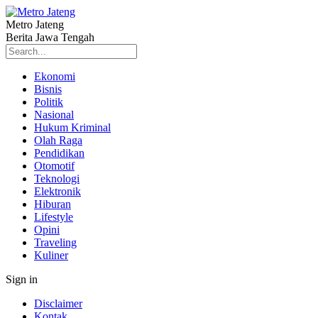
Metro Jateng
Berita Jawa Tengah
Ekonomi
Bisnis
Politik
Nasional
Hukum Kriminal
Olah Raga
Pendidikan
Otomotif
Teknologi
Elektronik
Hiburan
Lifestyle
Opini
Traveling
Kuliner
Sign in
Disclaimer
Kontak