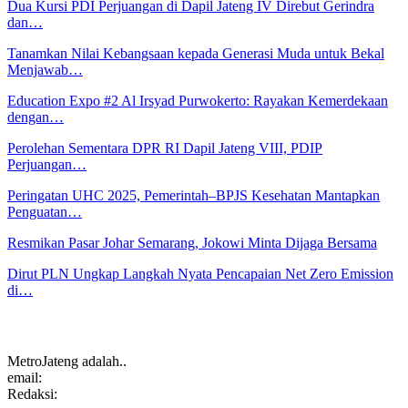
Dua Kursi PDI Perjuangan di Dapil Jateng IV Direbut Gerindra
dan…
Tanamkan Nilai Kebangsaan kepada Generasi Muda untuk Bekal
Menjawab…
Education Expo #2 Al Irsyad Purwokerto: Rayakan Kemerdekaan
dengan…
Perolehan Sementara DPR RI Dapil Jateng VIII, PDIP
Perjuangan…
Peringatan UHC 2025, Pemerintah–BPJS Kesehatan Mantapkan
Penguatan…
Resmikan Pasar Johar Semarang, Jokowi Minta Dijaga Bersama
Dirut PLN Ungkap Langkah Nyata Pencapaian Net Zero Emission
di…
MetroJateng adalah..
email:
Redaksi: