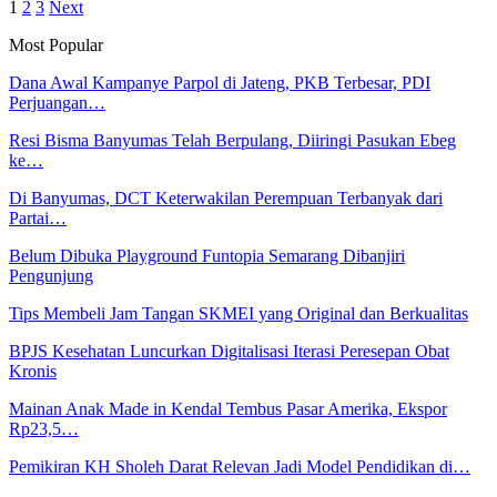
1
2
3
Next
Most Popular
Dana Awal Kampanye Parpol di Jateng, PKB Terbesar, PDI
Perjuangan…
Resi Bisma Banyumas Telah Berpulang, Diiringi Pasukan Ebeg
ke…
Di Banyumas, DCT Keterwakilan Perempuan Terbanyak dari
Partai…
Belum Dibuka Playground Funtopia Semarang Dibanjiri
Pengunjung
Tips Membeli Jam Tangan SKMEI yang Original dan Berkualitas
BPJS Kesehatan Luncurkan Digitalisasi Iterasi Peresepan Obat
Kronis
Mainan Anak Made in Kendal Tembus Pasar Amerika, Ekspor
Rp23,5…
Pemikiran KH Sholeh Darat Relevan Jadi Model Pendidikan di…