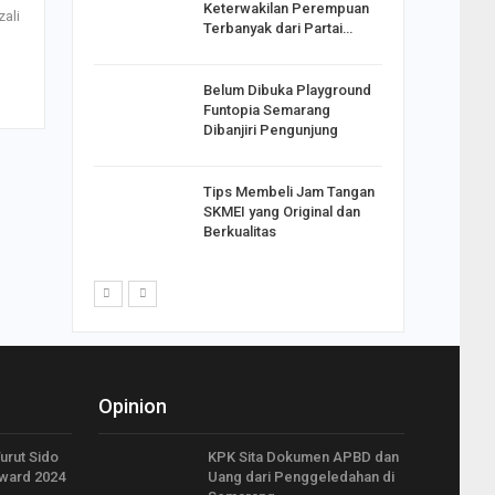
Keterwakilan Perempuan
ali
S
Terbanyak dari Partai…
apkan
Belum Dibuka Playground
Johar
Funtopia Semarang
i Minta
Dibanjiri Pengunjung
Tips Membeli Jam Tangan
p Langkah
SKMEI yang Original dan
n Net
Berkualitas
i…
Opinion
Turut Sido
KPK Sita Dokumen APBD dan
ward 2024
Uang dari Penggeledahan di