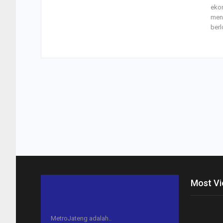
eko
meng
berl
Most V
MetroJateng adalah..