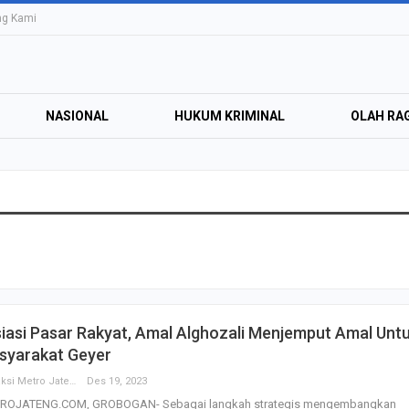
ng Kami
NASIONAL
HUKUM KRIMINAL
OLAH RA
Education Expo #
Irsyad Purwokert
Rayakan Kemerd
dengan…
Perolehan Seme
siasi Pasar Rakyat, Amal Alghozali Menjemput Amal Unt
RI Dapil Jateng V
syarakat Geyer
Perjuangan…
Redaksi Metro Jateng
Des 19, 2023
ROJATENG.COM, GROBOGAN- Sebagai langkah strategis mengembangkan
Peringatan UHC 