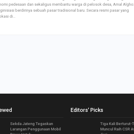
nomi pedesaan dan sekaligus membantu warga di pelosok desa, Amal Alghoz
Pemerintah–BPJ
Kesehatan Mant
inisiasi berdirinya sebuah pasar tradisional baru. Secara resmi pasar yang
Penguatan…
okasi di…
Resmikan Pasar 
Semarang, Jokow
Dijaga Bersama
Dirut PLN Ungka
Nyata Pencapaia
Zero Emission d
iewed
Editors' Picks
Sekda Jateng Tegaskan
Tiga Kali Berturut-
Larangan Penggunaan Mobil
Muncul Raih CSR A