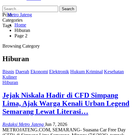
Posts
Categories
Home
Tags
Hiburan
Page 2
Browsing Category
Hiburan
Bisnis
Daerah
Ekonomi
Elektronik
Hukum Kriminal
Kesehatan
Kuliner
Hiburan
Jejak Niskala Hadir di CFD Simpang
Lima, Ajak Warga Kenali Urban Legend
Semarang Lewat Literasi…
Redaksi Metro Jateng
Jun 7, 2026
METROJATENG.COM, SEMARANG- Suasana Car Free Day