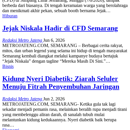
(CFD) di Simpang Lima Semarang, Minggu (7/6/2026), tampak
berbeda dari biasanya. Di tengah keramaian warga yang berolahraga
dan menikmati akhir pekan, sebuah booth bernama Jejak…
Hiburan
Jejak Niskala Hadir di CFD Semarang
Redaksi Metro Jateng
Jun 6, 2026
METROJATENG.COM, SEMARANG – Berbagai cerita rakyat,
mitos, dan urban legend yang selama ini hidup di tengah masyarakat
Semarang kembali diangkat melalui kampanye budaya bertajuk
“Jejak Niskala” dengan tagline “Mereka Masih Di Sini.”…
Bisnis
Kidung Nyeri Diabetik: Ziarah Seluler
Menuju Fitrah Penyembuhan Jaringan
Redaksi Metro Jateng
Jun 2, 2026
METROJATENG.COM, SEMARANG- Ketika gula tak lagi
sekadar menjadi pemanis rasa, melainkan beralih rupa menjadi tirani
yang membelenggu aliran darah, di sanalah tubuh mulai
melantunkan kidung kedukaannya. Nyeri diabetik baik berupa
rasa…