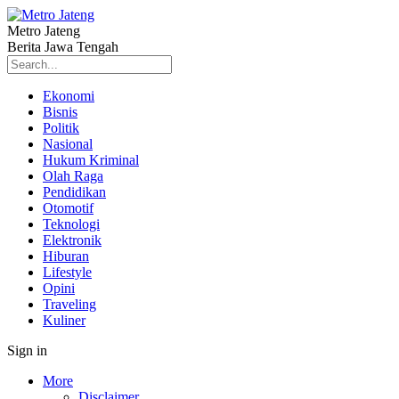
Metro Jateng
Berita Jawa Tengah
Ekonomi
Bisnis
Politik
Nasional
Hukum Kriminal
Olah Raga
Pendidikan
Otomotif
Teknologi
Elektronik
Hiburan
Lifestyle
Opini
Traveling
Kuliner
Sign in
More
Disclaimer