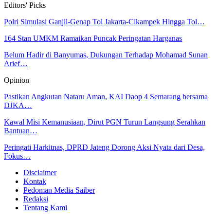
Editors' Picks
Polri Simulasi Ganjil-Genap Tol Jakarta-Cikampek Hingga Tol…
164 Stan UMKM Ramaikan Puncak Peringatan Harganas
Belum Hadir di Banyumas, Dukungan Terhadap Mohamad Sunan
Arief…
Opinion
Pastikan Angkutan Nataru Aman, KAI Daop 4 Semarang bersama
DJKA…
Kawal Misi Kemanusiaan, Dirut PGN Turun Langsung Serahkan
Bantuan…
Peringati Harkitnas, DPRD Jateng Dorong Aksi Nyata dari Desa,
Fokus…
Disclaimer
Kontak
Pedoman Media Saiber
Redaksi
Tentang Kami