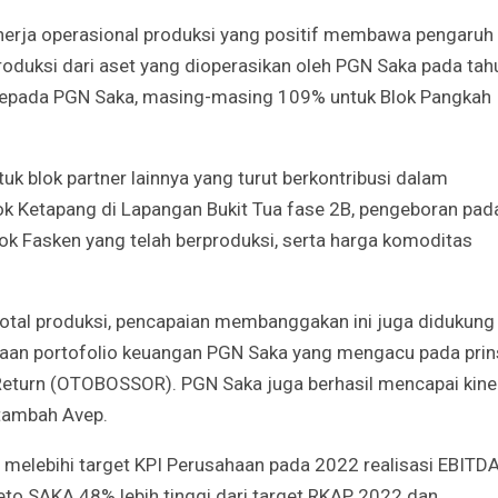
nerja operasional produksi yang positif membawa pengaruh
roduksi dari aset yang dioperasikan oleh PGN Saka pada tah
kepada PGN Saka, masing-masing 109% untuk Blok Pangkah
uk blok partner lainnya yang turut berkontribusi dalam
k Ketapang di Lapangan Bukit Tua fase 2B, pengeboran pad
lok Fasken yang telah berproduksi, serta harga komoditas
total produksi, pencapaian membanggakan ini juga didukung
lolaan portofolio keuangan PGN Saka yang mengacu pada prin
 Return (OTOBOSSOR). PGN Saka juga berhasil mencapai kine
 tambah Avep.
 melebihi target KPI Perusahaan pada 2022 realisasi EBITD
Neto SAKA 48% lebih tinggi dari target RKAP 2022 dan