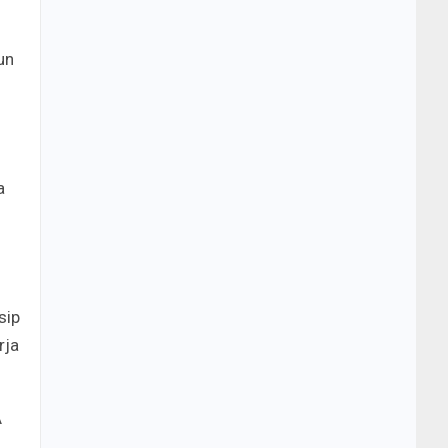
un
a
sip
rja
A