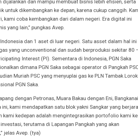
h dijalankan dan mampu membuat bisnis lebih efisien, serta
arik untuk dikembangkan ke depan, karena cukup canggih. Ka
i, kami coba kembangkan dari dalam negeri. Era digital ini
is yang lain,” pungkas Avep.
ndonesia dan 1 aset di luar negeri. Satu asset dalam hal ini
gas yang unconventional dan sudah berproduksi sekitar 80 
ipating Interest (PI). Sementara di Indonesia, PGN Saka
sionalkan dimana PGN Saka sebagai operator di Pangkah PS
udian Muriah PSC yang menyuplai gas ke PLN Tambak Lorok
asional PGN Saka.
Ketapang dengan Petronas, Muara Bakau dengan Eni, Bangkanai
ni, kami mendapatkan satu blok yakni Sangkar yang berjar
uan kami kedepan adalah mengintegrasikan portofolio kami ke
 investasi, terutama di Lapangan Pangkah yang akan
jelas Avep. (tya)