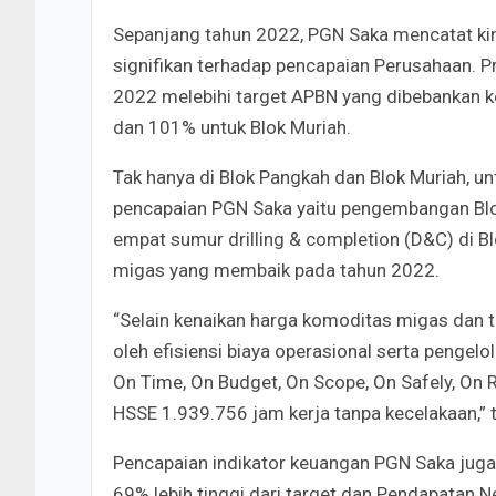
Sepanjang tahun 2022, PGN Saka mencatat ki
signifikan terhadap pencapaian Perusahaan. P
2022 melebihi target APBN yang dibebankan 
dan 101% untuk Blok Muriah.
Tak hanya di Blok Pangkah dan Blok Muriah, unt
pencapaian PGN Saka yaitu pengembangan Blo
empat sumur drilling & completion (D&C) di B
migas yang membaik pada tahun 2022.
“Selain kenaikan harga komoditas migas dan 
oleh efisiensi biaya operasional serta penge
On Time, On Budget, On Scope, On Safely, On
HSSE 1.939.756 jam kerja tanpa kecelakaan,”
Pencapaian indikator keuangan PGN Saka juga
69% lebih tinggi dari target dan Pendapatan 