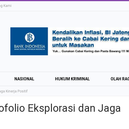
ng Kami
NASIONAL
HUKUM KRIMINAL
OLAH RA
ga Kinerja Positif
folio Eksplorasi dan Jaga
Education Expo #
Irsyad Purwokert
Rayakan Kemerd