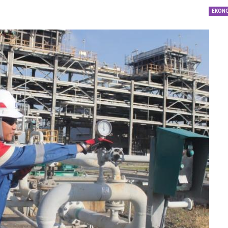
dengan…
EKON
Perolehan Seme
RI Dapil Jateng V
Perjuangan…
Peringatan UHC 
Pemerintah–BPJ
Kesehatan Mant
Penguatan…
Resmikan Pasar 
Semarang, Jokow
Dijaga Bersama
Dirut PLN Ungka
Nyata Pencapaia
Zero Emission d