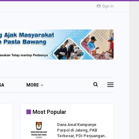
Sign In
GA
MORE
Most Popular
2 Al
Dana Awal Kampanye
o:
Parpol di Jateng, PKB
ekaan
Terbesar, PDI Perjuangan…