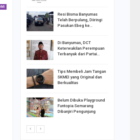
OMI
Resi Bisma Banyumas
ntara DPR
Telah Berpulang, Diiringi
III, PDIP
Pasukan Ebeg ke…
Di Banyumas, DCT
2025,
Keterwakilan Perempuan
S
Terbanyak dari Partai…
apkan
Tips Membeli Jam Tangan
Johar
SKMEI yang Original dan
i Minta
Berkualitas
Belum Dibuka Playground
p Langkah
Funtopia Semarang
n Net
Dibanjiri Pengunjung
i…