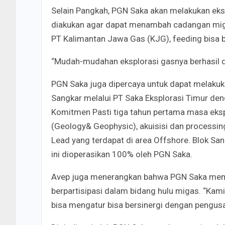
Selain Pangkah, PGN Saka akan melakukan eks
diakukan agar dapat menambah cadangan miga
PT Kalimantan Jawa Gas (KJG), feeding bisa b
“Mudah-mudahan eksplorasi gasnya berhasil d
PGN Saka juga dipercaya untuk dapat melakuka
Sangkar melalui PT Saka Eksplorasi Timur deng
Komitmen Pasti tiga tahun pertama masa ekspl
(Geology& Geophysic), akuisisi dan processin
Lead yang terdapat di area Offshore. Blok Sa
ini dioperasikan 100% oleh PGN Saka.
Avep juga menerangkan bahwa PGN Saka mempr
berpartisipasi dalam bidang hulu migas. “Kam
bisa mengatur bisa bersinergi dengan pengusa