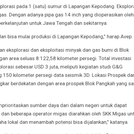
plorasi pada 1 (satu) sumur di Lapangan Kepodang. Eksplor
s. Dengan adanya pipa gas 14 inch yang dioperasikan oleh
erkelanjutan untuk Jawa Tengah dan sekitarnya.
an bisa mulai produksi di Lapangan Kepodang,” harap Avep.
n eksplorasi dan eksploitasi minyak dan gas bumi di Blok
an area seluas 8.122,58 kilometer persegi. Total investasi
orasi sebesar USD 3 juta, meliputi kegiatan studi G&G
g 150 kilometer persegi data seismik 3D. Lokasi Prospek da
ngkar berdekatan dengan area prospek Blok Pangkah yang sa
ioritaskan sumber daya dari dalam negeri untuk dapat
i dan beberapa operator migas diarahkan oleh SKK Migas un
ha lokal dan menambah potensi bisa dijalankan,” katanya.