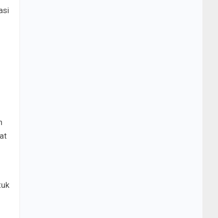
asi
n
at
tuk