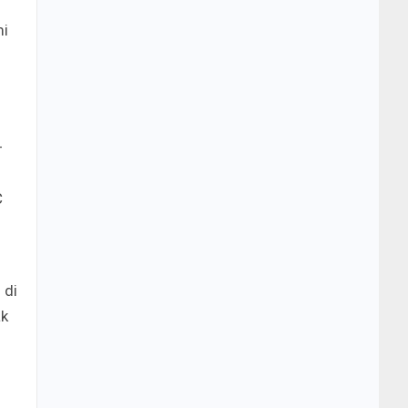
mi
–
C
 di
ak