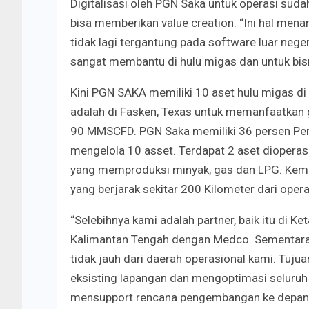
Digitalisasi oleh PGN Saka untuk operasi suda
bisa memberikan value creation. “Ini hal men
tidak lagi tergantung pada software luar neger
sangat membantu di hulu migas dan untuk bisn
Kini PGN SAKA memiliki 10 aset hulu migas di I
adalah di Fasken, Texas untuk memanfaatkan 
90 MMSCFD. PGN Saka memiliki 36 persen Peric
mengelola 10 asset. Terdapat 2 aset diopera
yang memproduksi minyak, gas dan LPG. Kem
yang berjarak sekitar 200 Kilometer dari oper
“Selebihnya kami adalah partner, baik itu di 
Kalimantan Tengah dengan Medco. Sementara i
tidak jauh dari daerah operasional kami. Tuj
eksisting lapangan dan mengoptimasi seluruh
mensupport rencana pengembangan ke depan,” 