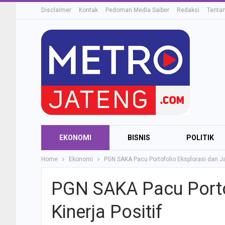
Disclaimer
Kontak
Pedoman Media Saiber
Redaksi
Tenta
EKONOMI
BISNIS
POLITIK
Home
Ekonomi
PGN SAKA Pacu Portofolio Eksplorasi dan Ja
PGN SAKA Pacu Porto
Kinerja Positif