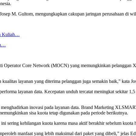
nesia.
osep M. Gultom, mengungkapkan cakupan jaringan perusahaan di wil
n Kuliah…
an…
ulti Operator Core Network (MOCN) yang memungkinkan pelanggan XL
n kualitas layanan yang diterima pelanggan juga semakin baik,” kata Jo
 performa layanan data. Kecepatan unduh tercatat meningkat sekitar 1,5
menghadirkan inovasi pada layanan data. Brand Marketing XLSMART,
mungkinkan sisa kuota tetap digunakan pada periode berikutnya.
 ini sering kehilangan kuota karena masa aktif berakhir sebelum kuota 
eroleh manfaat yang lebih maksimal dari paket yang dibeli,” jelas Edt