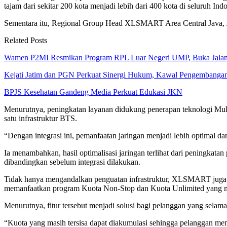
tajam dari sekitar 200 kota menjadi lebih dari 400 kota di seluruh Indo
Sementara itu, Regional Group Head XLSMART Area Central Java, J
Related Posts
Wamen P2MI Resmikan Program RPL Luar Negeri UMP, Buka Jala
Kejati Jatim dan PGN Perkuat Sinergi Hukum, Kawal Pengembang
BPJS Kesehatan Gandeng Media Perkuat Edukasi JKN
Menurutnya, peningkatan layanan didukung penerapan teknologi M
satu infrastruktur BTS.
“Dengan integrasi ini, pemanfaatan jaringan menjadi lebih optimal da
Ia menambahkan, hasil optimalisasi jaringan terlihat dari peningkatan
dibandingkan sebelum integrasi dilakukan.
Tidak hanya mengandalkan penguatan infrastruktur, XLSMART juga 
memanfaatkan program Kuota Non-Stop dan Kuota Unlimited yang me
Menurutnya, fitur tersebut menjadi solusi bagi pelanggan yang selama
“Kuota yang masih tersisa dapat diakumulasi sehingga pelanggan memp