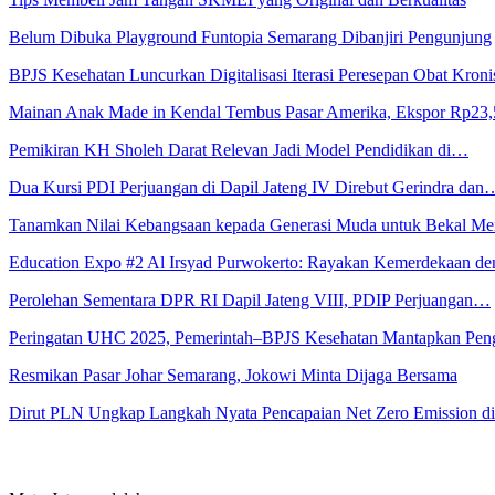
Belum Dibuka Playground Funtopia Semarang Dibanjiri Pengunjung
BPJS Kesehatan Luncurkan Digitalisasi Iterasi Peresepan Obat Kroni
Mainan Anak Made in Kendal Tembus Pasar Amerika, Ekspor Rp23
Pemikiran KH Sholeh Darat Relevan Jadi Model Pendidikan di…
Dua Kursi PDI Perjuangan di Dapil Jateng IV Direbut Gerindra dan
Tanamkan Nilai Kebangsaan kepada Generasi Muda untuk Bekal 
Education Expo #2 Al Irsyad Purwokerto: Rayakan Kemerdekaan 
Perolehan Sementara DPR RI Dapil Jateng VIII, PDIP Perjuangan…
Peringatan UHC 2025, Pemerintah–BPJS Kesehatan Mantapkan Pe
Resmikan Pasar Johar Semarang, Jokowi Minta Dijaga Bersama
Dirut PLN Ungkap Langkah Nyata Pencapaian Net Zero Emission 