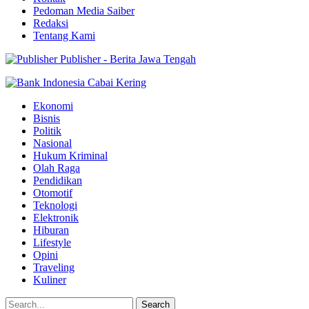
Pedoman Media Saiber
Redaksi
Tentang Kami
Publisher - Berita Jawa Tengah
Ekonomi
Bisnis
Politik
Nasional
Hukum Kriminal
Olah Raga
Pendidikan
Otomotif
Teknologi
Elektronik
Hiburan
Lifestyle
Opini
Traveling
Kuliner