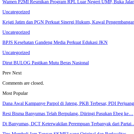
Wamen P2MI Resmikan Program RPL Luar Negeri UMP, Buka Jalan
Uncategorized
Kejati Jatim dan PGN Perkuat Sinergi Hukum, Kawal Pengembangan 
Uncategorized
BPJS Kesehatan Gandeng Media Perkuat Edukasi JKN
Uncategorized
Dirut BULOG Pastikan Mutu Beras Nasional
Prev
Next
Comments are closed.
Most Popular
Dana Awal Kampanye Parpol di Jateng, PKB Terbesar, PDI Perjua
Resi Bisma Banyumas Telah Berpulang, Diiringi Pasukan Ebeg ke…
Di Banyumas, DCT Keterwakilan Perempuan Terbanyak dari Partai
Tips Membeli Jam Tangan SKMEI yang Original dan Berkualitas