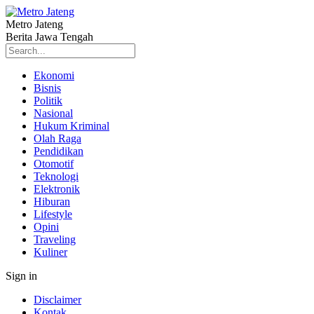
Metro Jateng
Berita Jawa Tengah
Ekonomi
Bisnis
Politik
Nasional
Hukum Kriminal
Olah Raga
Pendidikan
Otomotif
Teknologi
Elektronik
Hiburan
Lifestyle
Opini
Traveling
Kuliner
Sign in
Disclaimer
Kontak