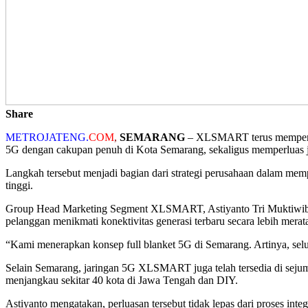
Share
METROJATENG.
COM
,
SEMARANG
– XLSMART terus mempercep
5G dengan cakupan penuh di Kota Semarang, sekaligus memperluas j
Langkah tersebut menjadi bagian dari strategi perusahaan dalam memp
tinggi.
Group Head Marketing Segment XLSMART, Astiyanto Tri Muktiwibow
pelanggan menikmati konektivitas generasi terbaru secara lebih merat
“Kami menerapkan konsep full blanket 5G di Semarang. Artinya, selur
Selain Semarang, jaringan 5G XLSMART juga telah tersedia di sejuml
menjangkau sekitar 40 kota di Jawa Tengah dan DIY.
Astiyanto mengatakan, perluasan tersebut tidak lepas dari proses int