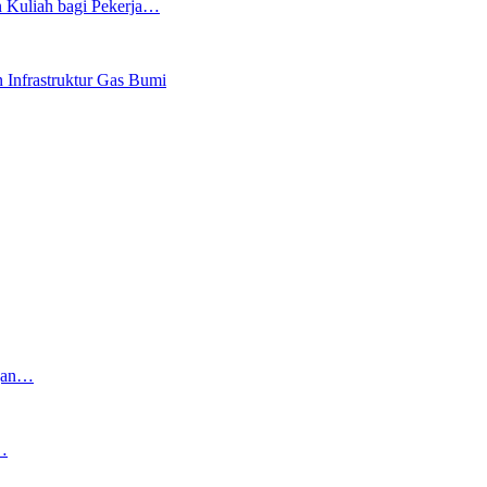
 Kuliah bagi Pekerja…
Infrastruktur Gas Bumi
ngan…
…