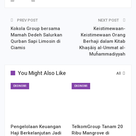
PREV POST
NEXT POST
Kokola Group bersama
Keistimewaan-
Mamah Dedeh Salurkan
Keistimewaan Orang
Qurban Sapi Limosin di
Berhaji dalam Kitab
Ciamis
Khașâiș al-Ummat al-
Muĥammadiyyah
You Might Also Like
All
EKONOMI
EKONOMI
Pengelolaan Keuangan
TelkomGroup Tanam 20
Haji Berkelanjutan Jadi
Ribu Mangrove di