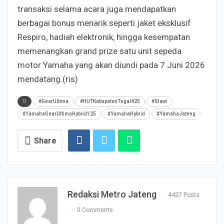
transaksi selama acara juga mendapatkan
berbagai bonus menarik seperti jaket eksklusif
Respiro, hadiah elektronik, hingga kesempatan
memenangkan grand prize satu unit sepeda
motor Yamaha yang akan diundi pada 7 Juni 2026
mendatang.(ris)
#GearUltima
#HUTKabupatenTegal425
#Slawi
#YamahaGearUltimaHybrid125
#YamahaHybrid
#YamahaJateng
Share
Redaksi Metro Jateng
4427 Posts
0 Comments