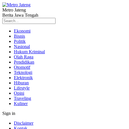
Metro Jateng
Berita Jawa Tengah
Ekonomi
Bisnis
Politik
Nasional
Hukum Kriminal
Olah Raga
Pendidikan
Otomotif
Teknologi
Elektronik
Hiburan
Lifestyle
Opini
Traveling
Kuliner
Sign in
Disclaimer
Kontak