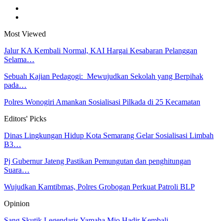
Most Viewed
Jalur KA Kembali Normal, KAI Hargai Kesabaran Pelanggan
Selama…
Sebuah Kajian Pedagogi: Mewujudkan Sekolah yang Berpihak
pada…
Polres Wonogiri Amankan Sosialisasi Pilkada di 25 Kecamatan
Editors' Picks
Dinas Lingkungan Hidup Kota Semarang Gelar Sosialisasi Limbah
B3…
Pj Gubernur Jateng Pastikan Pemungutan dan penghitungan
Suara…
Wujudkan Kamtibmas, Polres Grobogan Perkuat Patroli BLP
Opinion
Sang Skutik Legendaris Yamaha Mio Hadir Kembali