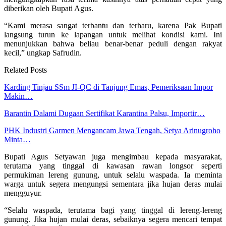
diberikan oleh Bupati Agus.
“Kami merasa sangat terbantu dan terharu, karena Pak Bupati
langsung turun ke lapangan untuk melihat kondisi kami. Ini
menunjukkan bahwa beliau benar-benar peduli dengan rakyat
kecil,” ungkap Safrudin.
Related Posts
Karding Tinjau SSm JI-QC di Tanjung Emas, Pemeriksaan Impor
Makin…
Barantin Dalami Dugaan Sertifikat Karantina Palsu, Importir…
PHK Industri Garmen Mengancam Jawa Tengah, Setya Arinugroho
Minta…
Bupati Agus Setyawan juga mengimbau kepada masyarakat,
terutama yang tinggal di kawasan rawan longsor seperti
permukiman lereng gunung, untuk selalu waspada. Ia meminta
warga untuk segera mengungsi sementara jika hujan deras mulai
mengguyur.
“Selalu waspada, terutama bagi yang tinggal di lereng-lereng
gunung. Jika hujan mulai deras, sebaiknya segera mencari tempat