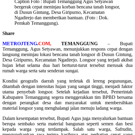
Caption Foto : Bupati Temanggung Agus Setyawan
bergerak cepat meninjau korban bencana tanah longsor,
di Dusun Gintung, Desa Giripurno, Kecamatan
Ngadirejo dan memberikan bantuan. (Foto : Dok.
Pemkab Temanggung).
Share
METROJTENG
.
COM,
TEMANGGUNG
– Bupati
Temanggung, Agus Setyawan, menunjukkan respons cepat dengan
langsung meninjau lokasi bencana tanah longsor di Dusun Gintung,
Desa Giripurno, Kecamatan Ngadirejo. Longsor yang terjadi akibat
hujan lebat selama dua hari berturut-turut tersebut merusak dua
rumah warga serta satu senderan sungai.
Kondisi geografis daerah yang terletak di lereng pegunungan,
ditambah dengan intensitas hujan yang sangat tinggi, menjadi faktor
utama penyebab longsor. Setelah kejadian tersebut, Pemerintah
Kabupaten Temanggung segera menggerakkan tim BPBD bersama
dengan perangkat desa dan masyarakat untuk membersihkan
material longsor yang menghalangi jalan menuju ladang warga.
Dalam kesempatan tersebut, Bupati Agus juga menyalurkan bantuan
berupa sembako serta material bangunan seperti semen dan besi
kepada warga yang terdampak. Salah satu warga, Safrudin,
mengungkapkan rasa terima kasihnya atas perhatian cepat yang