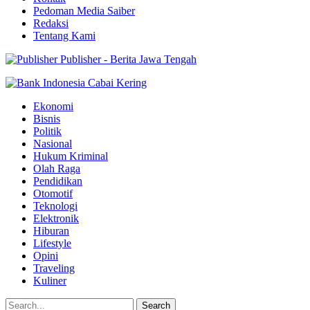
Pedoman Media Saiber
Redaksi
Tentang Kami
Publisher - Berita Jawa Tengah
Ekonomi
Bisnis
Politik
Nasional
Hukum Kriminal
Olah Raga
Pendidikan
Otomotif
Teknologi
Elektronik
Hiburan
Lifestyle
Opini
Traveling
Kuliner