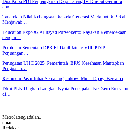
Dua Kursi PDI Perjuangan di Dapil Jateng IV Direbut Gerindra
dan…
Tanamkan Nilai Kebangsaan kepada Generasi Muda untuk Bekal
Menjawab…
Education Expo #2 Al Irsyad Purwokerto: Rayakan Kemerdekaan
dengan…
Perolehan Sementara DPR RI Dapil Jateng VIII, PDIP
Perjuangan…
Peringatan UHC 2025, Pemerintah–BPJS Kesehatan Mantapkan
Penguatan…
Resmikan Pasar Johar Semarang, Jokowi Minta Dijaga Bersama
Dirut PLN Ungkap Langkah Nyata Pencapaian Net Zero Emission
di…
MetroJateng adalah..
email:
Redaksi: