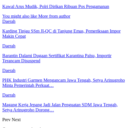
Kawal Arus Mudik, Polri Dirikan Ribuan Pos Pengamanan
You might also like
More from author
Daerah
Karding Tinjau SSm JI-QC di Tanjung Emas, Pemeriksaan Impor
Makin Cepat
Daerah
Barantin Dalami Dugaan Sertifikat Karantina Palsu, Importir
Terancam Disuspend
Daerah
PHK Industri Garmen Mengancam Jawa Tengah, Setya Arinugroho
Minta Pemerintah Perkuat…
Daerah
Magang Kerja Jepang Jadi Jalan Penguatan SDM Jawa Tengah,
Setya Arinugroho Dorong…
Prev
Next