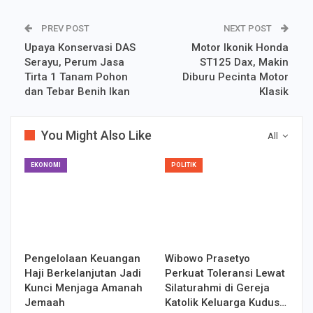
PREV POST
NEXT POST
Upaya Konservasi DAS
Motor Ikonik Honda
Serayu, Perum Jasa
ST125 Dax, Makin
Tirta 1 Tanam Pohon
Diburu Pecinta Motor
dan Tebar Benih Ikan
Klasik
You Might Also Like
All
EKONOMI
POLITIK
Pengelolaan Keuangan
Wibowo Prasetyo
Haji Berkelanjutan Jadi
Perkuat Toleransi Lewat
Kunci Menjaga Amanah
Silaturahmi di Gereja
Jemaah
Katolik Keluarga Kudus…