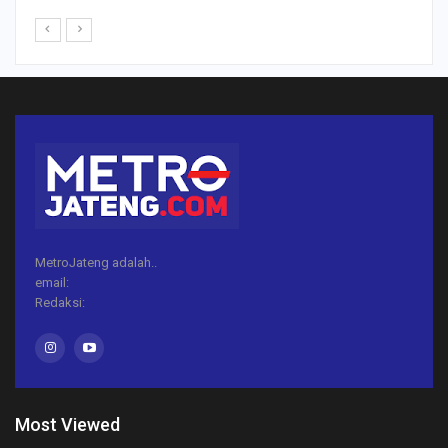
MetroJateng adalah..
email:
Redaksi:
Most Viewed