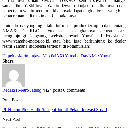
dan lainnya. Kalau NMAX “TURBO” sendiri saya suka banget
sama fitur Y-Shiftnya. Waktu lewatin tanjakan tarikannya enak
banget dan waktu menurun kita kayak dapat engine break yang buat
pengereman jadi makin enak, ungkapnya.
Untuk brosis yang ingin tahu informasi produk ter-up to date tentang
NMAX “TURBO”, yuk cek selengkapnya dengan cara
mengunjungi langsung website resmi Yamaha Indonesia di
www.yamaha-motor.co.id, atau bisa juga berkunjung ke dealer
resmi Yamaha Indonesia terdekat di kotamu!(lan)
Hapelnas
karimunjawa
Maxi
MAXi Yamaha Day
NMax
Yamaha
Share
Redaksi Metro Jateng
4424 posts
0 comments
Prev Post
PLN Icon Plus Hadir Sebagai Juri di Pekan Inovasi Sosial
Next Post