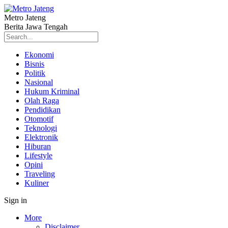
Metro Jateng
Berita Jawa Tengah
Ekonomi
Bisnis
Politik
Nasional
Hukum Kriminal
Olah Raga
Pendidikan
Otomotif
Teknologi
Elektronik
Hiburan
Lifestyle
Opini
Traveling
Kuliner
Sign in
More
Disclaimer