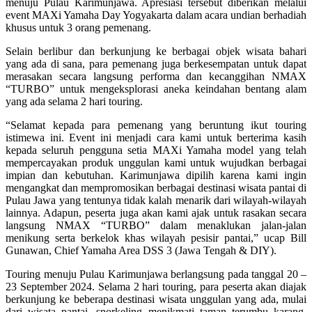
menuju Pulau Karimunjawa. Apresiasi tersebut diberikan melalui
event MAXi Yamaha Day Yogyakarta dalam acara undian berhadiah
khusus untuk 3 orang pemenang.
Selain berlibur dan berkunjung ke berbagai objek wisata bahari
yang ada di sana, para pemenang juga berkesempatan untuk dapat
merasakan secara langsung performa dan kecanggihan NMAX
“TURBO” untuk mengeksplorasi aneka keindahan bentang alam
yang ada selama 2 hari touring.
“Selamat kepada para pemenang yang beruntung ikut touring
istimewa ini. Event ini menjadi cara kami untuk berterima kasih
kepada seluruh pengguna setia MAXi Yamaha model yang telah
mempercayakan produk unggulan kami untuk wujudkan berbagai
impian dan kebutuhan. Karimunjawa dipilih karena kami ingin
mengangkat dan mempromosikan berbagai destinasi wisata pantai di
Pulau Jawa yang tentunya tidak kalah menarik dari wilayah-wilayah
lainnya. Adapun, peserta juga akan kami ajak untuk rasakan secara
langsung NMAX “TURBO” dalam menaklukan jalan-jalan
menikung serta berkelok khas wilayah pesisir pantai,” ucap Bill
Gunawan, Chief Yamaha Area DSS 3 (Jawa Tengah & DIY).
Touring menuju Pulau Karimunjawa berlangsung pada tanggal 20 –
23 September 2024. Selama 2 hari touring, para peserta akan diajak
berkunjung ke beberapa destinasi wisata unggulan yang ada, mulai
dari wisata pantai, snorkeling menikmati taman terumbu karang,