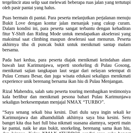
tergelincir atau selip saat melewati beberapa ruas jalan yang tertutupi
oleh pasir pantai yang halus.
Puas bermain di pantai. Para peserta melanjutkan perjalanan menuju
Bukit Love dengan kontur jalan menanjak yang cukup curam.
Dalam kondisi ini, para peserta sangat terbantu dengan kehadiran
fitur Y-Shift dan Riding Mode untuk mendapatkan akselerasi yang
maksimal saat climbing maupun deselerasi saat menurun. Peserta
akhirnya tiba di puncak bukit untuk menikmati santap malam
bersama.
Pada hari kedua, para peserta diajak menikmati keindahan alam
bawah laut Karimunjawa, seperti snorkeling di Pulau Gosong,
menikmati sajian tangkapan laut segar dari nelayan setempat di
Pulau Cemara Besar, dan juga wisata edukasi sekaligus menikmati
experience unik berenang bersama ikan hiu di Pulau Menjangan.
Rizal Mahendra, salah satu peserta touring membagikan testimoniya
kala berlibur dan menikmati pesona bahari Pulau Karimunjawa
sekaligus berkesempatan menjajal NMAX “TURBO”.
“Saya senang sekali bisa kesini. Dari dulu saya ingin sekali ke
Karimunjawa dan alhamdulilah akhirnya saya bisa kesini. Seru
banget kita dua hari full bisa nikmati suasana alamnya, seperti main
ke pantai, naik ke atas bukit, snorkeling, berenang sama ikan hiu,