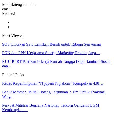
MetroJateng adalah..
email:
Redaksi:
Most Viewed
SOS Ciptakan Satu Langkah Bersih untuk Ribuan Senyuman
PGN dan PPN Kerjasama Sinergi Marketing Produk, Jaga…
RUU PPRT Pastikan Pekerja Rumah Tangga Dapat Jaminan Sosial
dan…
Editors' Picks
Retret Kepemimpinan “Ngopeni Nglakoni” Kumpulkan 438…
Banjir Meteseh, BPBD Jateng Terjunkan 2 Tim Untuk Evakuasi
Warga
Perkuat Mitigasi Bencana Nasional, Telkom Gandeng UGM
Kembangkan…