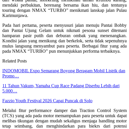
mendaki perbukitan, berenang bersama ikan hiu, dan tentunya
touring dengan NMAX “TURBO” menikmati lanskap jalan Pulau
Karimunjawa.
Pada hari pertama, peserta menyusuri jalan menuju Pantai Bobby
dan Pantai Ujung Gelam untuk nikmati pesona sunset ditemani
hamparan pasir putih dan deburan ombak yang menenangkan.
Kondisi jalan yang menikung dan berkelok, serta tidak sepenuhnya
mulus langsung menyambut para peserta. Berbagai fitur yang ada
pada NMAX “TURBO” pun menunjukkan performa terbaiknya.
Related Posts
INDOMOBIL Expo Semarang Boyong Beragam Mobil Listrik dan
Promo…
11 Tahun Vakum, Yamaha Cup Race Padang Diserbu Lebih dari
5.000…
Fazzio Youth Festival 2026 Capai Puncak di Solo
Melalui fitur performance damper dan Traction Control System
(TCS) yang ada pada motor memampukan para peserta untuk dapat
melibas tikungan dengan mudah sekaligus menjaga handling motor
tetap seimbang, dan menghindarkan para biekrs dari potensi