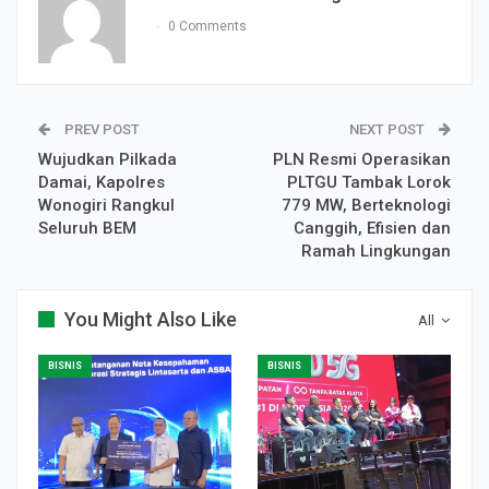
0 Comments
PREV POST
NEXT POST
Wujudkan Pilkada
PLN Resmi Operasikan
Damai, Kapolres
PLTGU Tambak Lorok
Wonogiri Rangkul
779 MW, Berteknologi
Seluruh BEM
Canggih, Efisien dan
Ramah Lingkungan
You Might Also Like
All
BISNIS
BISNIS