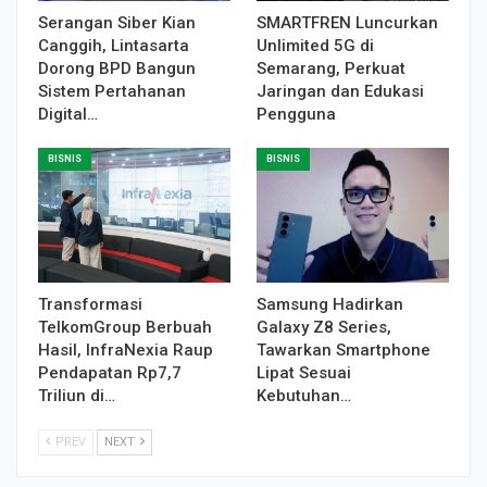
Serangan Siber Kian
SMARTFREN Luncurkan
Canggih, Lintasarta
Unlimited 5G di
Dorong BPD Bangun
Semarang, Perkuat
Sistem Pertahanan
Jaringan dan Edukasi
Digital…
Pengguna
BISNIS
BISNIS
Transformasi
Samsung Hadirkan
TelkomGroup Berbuah
Galaxy Z8 Series,
Hasil, InfraNexia Raup
Tawarkan Smartphone
Pendapatan Rp7,7
Lipat Sesuai
Triliun di…
Kebutuhan…
PREV
NEXT