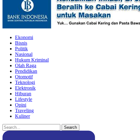
Ekonomi
Bisnis
Politik
Nasional
Hukum Kriminal
Olah Raga
Pendidikan
Otomotif
Teknologi
Elektronik
Hiburan
Lifestyle
Opini
Traveling
Kuliner