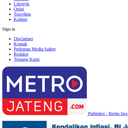
Lifestyle
Opini
Traveling
Kuliner
Sign in
Disclaimer
Kontak
Pedoman Media Saiber
Redaksi
Tentang Kami
Publisher - Berita Ja