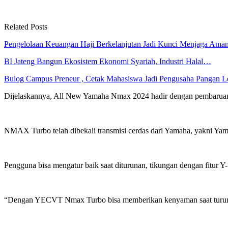
Related Posts
Pengelolaan Keuangan Haji Berkelanjutan Jadi Kunci Menjaga Am
BI Jateng Bangun Ekosistem Ekonomi Syariah, Industri Halal…
Bulog Campus Preneur , Cetak Mahasiswa Jadi Pengusaha Pangan
Dijelaskannya, All New Yamaha Nmax 2024 hadir dengan pembaruan 
NMAX Turbo telah dibekali transmisi cerdas dari Yamaha, yakni Yam
Pengguna bisa mengatur baik saat diturunan, tikungan dengan fitur Y-Sh
“Dengan YECVT Nmax Turbo bisa memberikan kenyaman saat turun, 