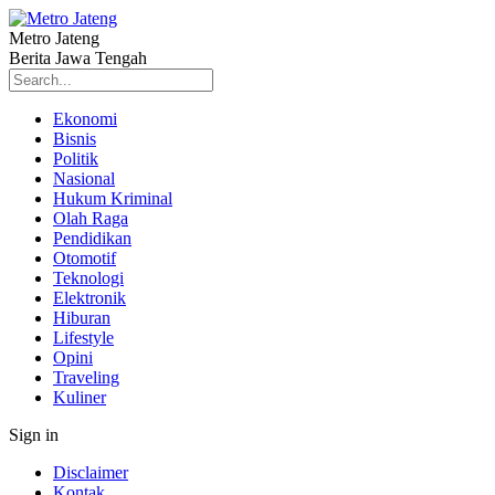
Metro Jateng
Berita Jawa Tengah
Ekonomi
Bisnis
Politik
Nasional
Hukum Kriminal
Olah Raga
Pendidikan
Otomotif
Teknologi
Elektronik
Hiburan
Lifestyle
Opini
Traveling
Kuliner
Sign in
Disclaimer
Kontak