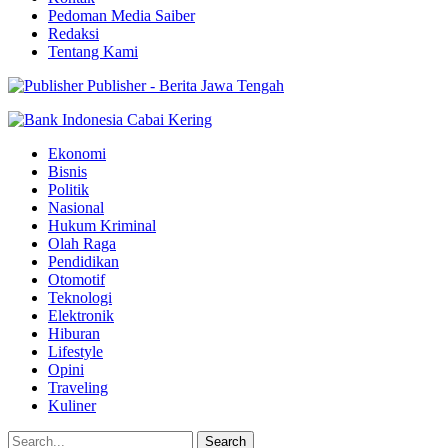
Pedoman Media Saiber
Redaksi
Tentang Kami
Publisher - Berita Jawa Tengah
Ekonomi
Bisnis
Politik
Nasional
Hukum Kriminal
Olah Raga
Pendidikan
Otomotif
Teknologi
Elektronik
Hiburan
Lifestyle
Opini
Traveling
Kuliner