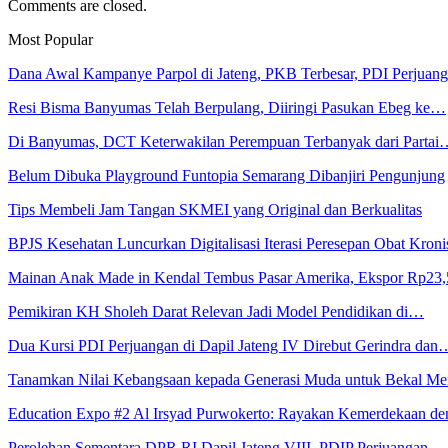
Comments are closed.
Most Popular
Dana Awal Kampanye Parpol di Jateng, PKB Terbesar, PDI Perjua
Resi Bisma Banyumas Telah Berpulang, Diiringi Pasukan Ebeg ke…
Di Banyumas, DCT Keterwakilan Perempuan Terbanyak dari Partai
Belum Dibuka Playground Funtopia Semarang Dibanjiri Pengunjung
Tips Membeli Jam Tangan SKMEI yang Original dan Berkualitas
BPJS Kesehatan Luncurkan Digitalisasi Iterasi Peresepan Obat Kroni
Mainan Anak Made in Kendal Tembus Pasar Amerika, Ekspor Rp23
Pemikiran KH Sholeh Darat Relevan Jadi Model Pendidikan di…
Dua Kursi PDI Perjuangan di Dapil Jateng IV Direbut Gerindra dan
Tanamkan Nilai Kebangsaan kepada Generasi Muda untuk Bekal 
Education Expo #2 Al Irsyad Purwokerto: Rayakan Kemerdekaan 
Perolehan Sementara DPR RI Dapil Jateng VIII, PDIP Perjuangan…