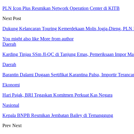
PLN Icon Plus Resmikan Network Operation Center di KITB
Next Post
Dukung Kelancaran Touring Kemerdekaan Molis Jogja-Dieng, PLN 
You might also like
More from author
Daerah
Karding Tinjau SSm JI-QC di Tanjung Emas, Pemeriksaan Impor Ma
Daerah
Barantin Dalami Dugaan Sertifikat Karantina Palsu, Importir Teranc
Ekonomi
Hari Pajak, BRI Tegaskan Komitmen Perkuat Kas Negara
Nasional
Kepala BNPB Resmikan Jembatan Bailey di Temanggung
Prev
Next