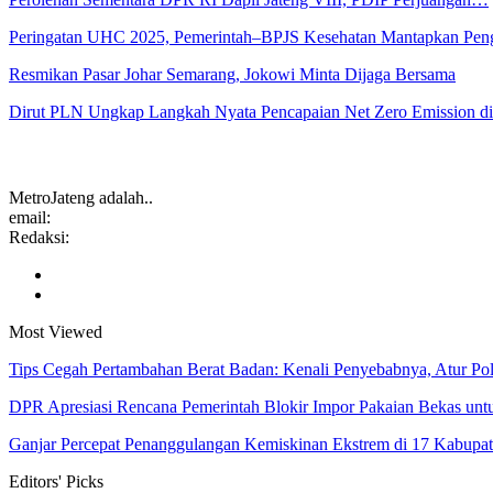
Peringatan UHC 2025, Pemerintah–BPJS Kesehatan Mantapkan Pe
Resmikan Pasar Johar Semarang, Jokowi Minta Dijaga Bersama
Dirut PLN Ungkap Langkah Nyata Pencapaian Net Zero Emission 
MetroJateng adalah..
email:
Redaksi:
Most Viewed
Tips Cegah Pertambahan Berat Badan: Kenali Penyebabnya, Atur P
DPR Apresiasi Rencana Pemerintah Blokir Impor Pakaian Bekas un
Ganjar Percepat Penanggulangan Kemiskinan Ekstrem di 17 Kabupa
Editors' Picks