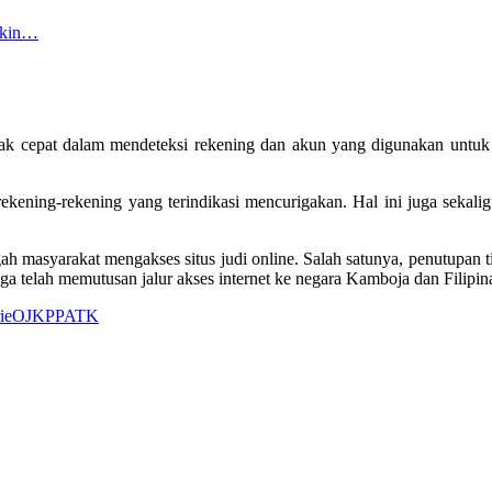
akin…
ak cepat dalam mendeteksi rekening dan akun yang digunakan untuk 
kening-rekening yang terindikasi mencurigakan. Hal ini juga sekalig
masyarakat mengakses situs judi online. Salah satunya, penutupan ti
 telah memutusan jalur akses internet ke negara Kamboja dan Filipina 
ie
OJK
PPATK