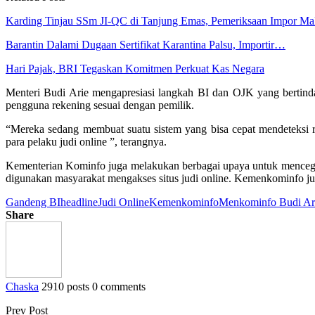
Karding Tinjau SSm JI-QC di Tanjung Emas, Pemeriksaan Impor M
Barantin Dalami Dugaan Sertifikat Karantina Palsu, Importir…
Hari Pajak, BRI Tegaskan Komitmen Perkuat Kas Negara
Menteri Budi Arie mengapresiasi langkah BI dan OJK yang bertind
pengguna rekening sesuai dengan pemilik.
“Mereka sedang membuat suatu sistem yang bisa cepat mendeteksi re
para pelaku judi online ”, terangnya.
Kementerian Kominfo juga melakukan berbagai upaya untuk mencegah 
digunakan masyarakat mengakses situs judi online. Kemenkominfo juga
Gandeng BI
headline
Judi Online
Kemenkominfo
Menkominfo Budi Ar
Share
Chaska
2910 posts
0 comments
Prev Post