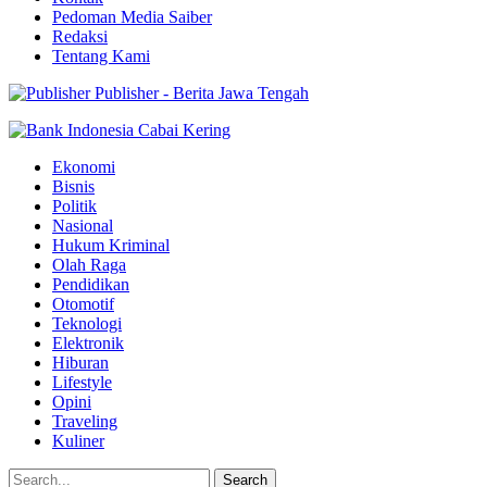
Pedoman Media Saiber
Redaksi
Tentang Kami
Publisher - Berita Jawa Tengah
Ekonomi
Bisnis
Politik
Nasional
Hukum Kriminal
Olah Raga
Pendidikan
Otomotif
Teknologi
Elektronik
Hiburan
Lifestyle
Opini
Traveling
Kuliner