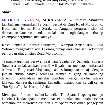
Jebres, Kota Surakarta. (Foto : Dok.Polresta Surakarta).
Share
METROJATENG
.
COM
,
SURAKARTA
– Polresta Surakarta
kembali mengamankan 12 orang pesilat di Ring Road Mojosongo,
Kecamatan Jebres, Kota Surakarta. Anggota perguruan silat ini
diamankan lantaran hendak melakukan penghadangan terhadap
kelompok perguruan silat lainnya.
Kasat Samapta Polresta Surakarta, Kompol Arfian Riski Dwi
Wibowo mengatakan, ada 12 orang remaja dari salah satu kelompok
perguruan silat di Ring Road Mojosongo.
“Penangkapan ini berawal saat Tim Sparta Sat Samapta Polresta
Surakarta melaksanakan patroli wilayah dan mendapat informasi
bahwa di Ring road Mojosongo ada sekumpulan remaja dengan
jumlah cukup banyak sehingga memenuhi gang di kampung
tersebut. Keberadaan mereka membuat warga sekitar merasa
khawatir dan resah, sehingga kemudian melaporkan ke call center
Tim Sparta”, jelas Kompol Arfian.
Mendapat informasi tersebut kemudian Tim Sparta langsung menuju
ke lokasi. Kedatangan tim membuat sekumpulan anak muda tersebut
berhamburan melarikan diri dan Tim Sparta melakukan pengejaran