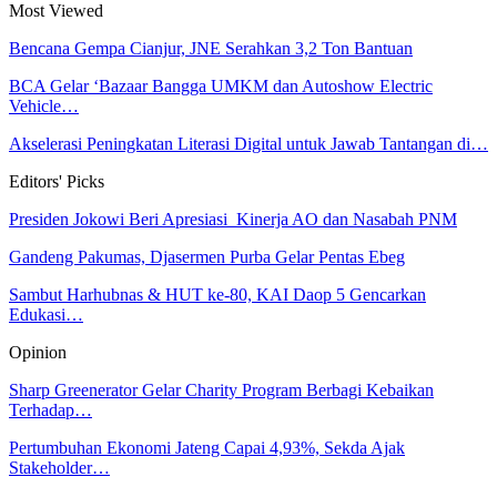
Most Viewed
Bencana Gempa Cianjur, JNE Serahkan 3,2 Ton Bantuan
BCA Gelar ‘Bazaar Bangga UMKM dan Autoshow Electric
Vehicle…
Akselerasi Peningkatan Literasi Digital untuk Jawab Tantangan di…
Editors' Picks
Presiden Jokowi Beri Apresiasi Kinerja AO dan Nasabah PNM
Gandeng Pakumas, Djasermen Purba Gelar Pentas Ebeg
Sambut Harhubnas & HUT ke-80, KAI Daop 5 Gencarkan
Edukasi…
Opinion
Sharp Greenerator Gelar Charity Program Berbagi Kebaikan
Terhadap…
Pertumbuhan Ekonomi Jateng Capai 4,93%, Sekda Ajak
Stakeholder…