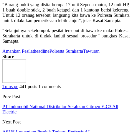
“Barang bukti yang disita berupa 17 unit Sepeda motor, 12 unit HP,
1 buah double stick, 2 buah ketapel dan 1 kantong berisi kelereng.
Untuk 12 oranag tersebut, langsung kita bawa ke Polresta Surakata
untuk dilakukan pemeriksaan lebih lanjut”, jelas Kasat Samapta.
“Selanjutnya sekelompok pesilat tersebut di bawa ke mako Polresta
Surakarta untuk di tindak lanjuti sesuai prosedur,” pungkas Kasat
Samapta.
Amankan Pesilat
headline
Polresta Surakarta
Tawuran
Share
Tulus pe
441 posts
1 comments
Prev Post
PT Indomobil National Distributor Serahkan Citroen E-C3 All
Electric
Next Post
ASUS Luncurkan Produk Terbaru Berbasis AI