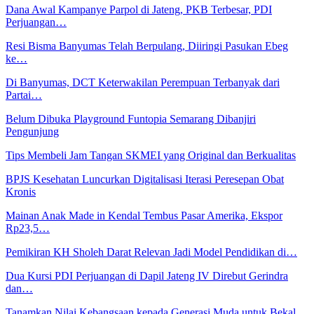
Dana Awal Kampanye Parpol di Jateng, PKB Terbesar, PDI
Perjuangan…
Resi Bisma Banyumas Telah Berpulang, Diiringi Pasukan Ebeg
ke…
Di Banyumas, DCT Keterwakilan Perempuan Terbanyak dari
Partai…
Belum Dibuka Playground Funtopia Semarang Dibanjiri
Pengunjung
Tips Membeli Jam Tangan SKMEI yang Original dan Berkualitas
BPJS Kesehatan Luncurkan Digitalisasi Iterasi Peresepan Obat
Kronis
Mainan Anak Made in Kendal Tembus Pasar Amerika, Ekspor
Rp23,5…
Pemikiran KH Sholeh Darat Relevan Jadi Model Pendidikan di…
Dua Kursi PDI Perjuangan di Dapil Jateng IV Direbut Gerindra
dan…
Tanamkan Nilai Kebangsaan kepada Generasi Muda untuk Bekal