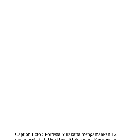
Caption Foto : Polresta Surakarta mengamankan 12
orang pesilat di Ring Road Mojosongo, Kecamatan