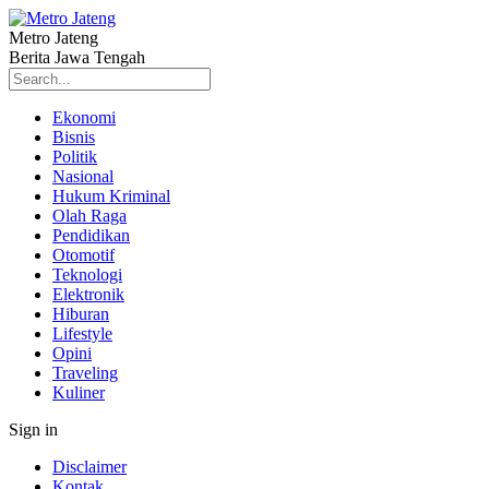
Metro Jateng
Berita Jawa Tengah
Ekonomi
Bisnis
Politik
Nasional
Hukum Kriminal
Olah Raga
Pendidikan
Otomotif
Teknologi
Elektronik
Hiburan
Lifestyle
Opini
Traveling
Kuliner
Sign in
Disclaimer
Kontak