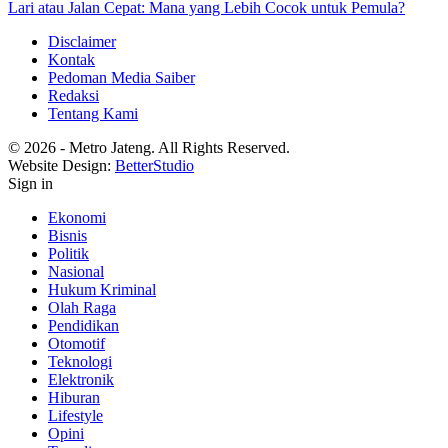
Lari atau Jalan Cepat: Mana yang Lebih Cocok untuk Pemula?
Disclaimer
Kontak
Pedoman Media Saiber
Redaksi
Tentang Kami
© 2026 - Metro Jateng. All Rights Reserved.
Website Design:
BetterStudio
Sign in
Ekonomi
Bisnis
Politik
Nasional
Hukum Kriminal
Olah Raga
Pendidikan
Otomotif
Teknologi
Elektronik
Hiburan
Lifestyle
Opini