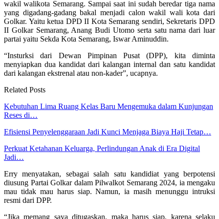
wakil walikota Semarang. Sampai saat ini sudah beredar tiga nama
yang digadang-gadang bakal menjadi calon wakil wali kota dari
Golkar. Yaitu ketua DPD II Kota Semarang sendiri, Sekretaris DPD
II Golkar Semarang, Anang Budi Utomo serta satu nama dari luar
partai yaitu Sekda Kota Semarang, Iswar Aminuddin.
“Insturksi dari Dewan Pimpinan Pusat (DPP), kita diminta
menyiapkan dua kandidat dari kalangan internal dan satu kandidat
dari kalangan ekstrenal atau non-kader”, ucapnya.
Related Posts
Kebutuhan Lima Ruang Kelas Baru Mengemuka dalam Kunjungan
Reses di…
Efisiensi Penyelenggaraan Jadi Kunci Menjaga Biaya Haji Tetap…
Perkuat Ketahanan Keluarga, Perlindungan Anak di Era Digital
Jadi…
Erry menyatakan, sebagai salah satu kandidiat yang berpotensi
diusung Partai Golkar dalam Pilwalkot Semarang 2024, ia mengaku
mau tidak mau harus siap. Namun, ia masih menunggu intruksi
resmi dari DPP.
“Jika memang saya ditugaskan, maka harus siap, karena selaku