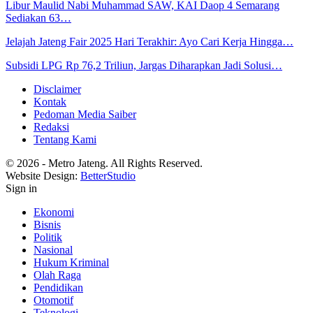
Libur Maulid Nabi Muhammad SAW, KAI Daop 4 Semarang
Sediakan 63…
Jelajah Jateng Fair 2025 Hari Terakhir: Ayo Cari Kerja Hingga…
Subsidi LPG Rp 76,2 Triliun, Jargas Diharapkan Jadi Solusi…
Disclaimer
Kontak
Pedoman Media Saiber
Redaksi
Tentang Kami
© 2026 - Metro Jateng. All Rights Reserved.
Website Design:
BetterStudio
Sign in
Ekonomi
Bisnis
Politik
Nasional
Hukum Kriminal
Olah Raga
Pendidikan
Otomotif
Teknologi