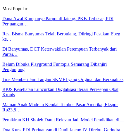
Most Popular
Dana Awal Kampanye Parpol di Jateng, PKB Terbesar, PDI
Perjuangan…
Resi Bisma Banyumas Telah Berpulang, Diiringi Pasukan Ebeg
ke…
Di Banyumas, DCT Keterwakilan Perempuan Terbanyak dari
Partai…
Belum Dibuka Playground Funtopia Semarang Dibanjiri
Pengunjung
Tips Membeli Jam Tangan SKMEI yang Original dan Berkualitas
BPJS Kesehatan Luncurkan Digitalisasi Iterasi Peresepan Obat
Kronis
Mainan Anak Made in Kendal Tembus Pasar Amerika, Ekspor
Rp23,5…
Pemikiran KH Sholeh Darat Relevan Jadi Model Pendidikan di…
Dua Kursi PDI Perjuangan di Dapil Jateng IV Direbut Gerindra