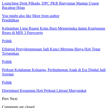
Lounching Desk Pilkada, DPC PKB Banyumas Mantap Usung
Bacabup Hijau
You might also like
More from author
Pendidikan
Kebutuhan Lima Ruang Kelas Baru Mengemuka dalam Kunjungan
Reses di MIN 3 Purworejo
Politik
Efisiensi Penyelenggaraan Jadi Kunci Menjaga Biaya Haji Tetap
Terjangkau
Politik
Perkuat Ketahanan Keluarga, Perlindungan Anak di Era Digital Jadi
Sorotan
Politik
Diseminasi Keuangan Haji Perkuat Literasi Masyarakat
Prev
Next
Comments are closed.