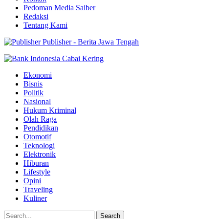
Pedoman Media Saiber
Redaksi
Tentang Kami
Publisher - Berita Jawa Tengah
Ekonomi
Bisnis
Politik
Nasional
Hukum Kriminal
Olah Raga
Pendidikan
Otomotif
Teknologi
Elektronik
Hiburan
Lifestyle
Opini
Traveling
Kuliner