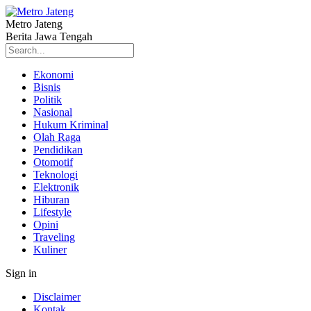
Metro Jateng
Berita Jawa Tengah
Ekonomi
Bisnis
Politik
Nasional
Hukum Kriminal
Olah Raga
Pendidikan
Otomotif
Teknologi
Elektronik
Hiburan
Lifestyle
Opini
Traveling
Kuliner
Sign in
Disclaimer
Kontak