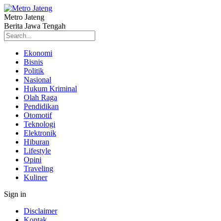
Metro Jateng
Berita Jawa Tengah
Ekonomi
Bisnis
Politik
Nasional
Hukum Kriminal
Olah Raga
Pendidikan
Otomotif
Teknologi
Elektronik
Hiburan
Lifestyle
Opini
Traveling
Kuliner
Sign in
Disclaimer
Kontak