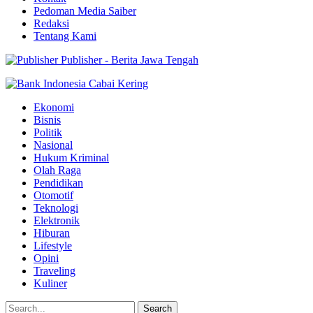
Pedoman Media Saiber
Redaksi
Tentang Kami
Publisher - Berita Jawa Tengah
Ekonomi
Bisnis
Politik
Nasional
Hukum Kriminal
Olah Raga
Pendidikan
Otomotif
Teknologi
Elektronik
Hiburan
Lifestyle
Opini
Traveling
Kuliner