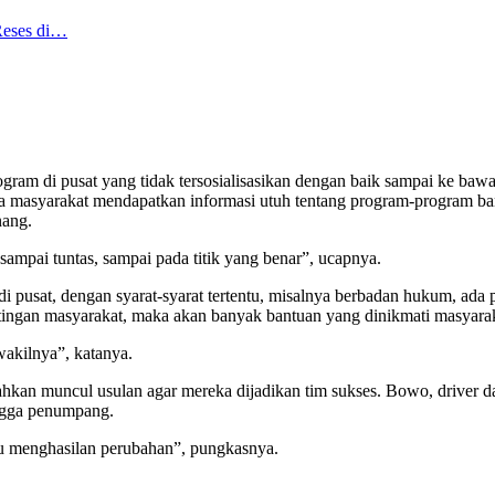
Reses di…
am di pusat yang tidak tersosialisasikan dengan baik sampai ke bawah.
a masyarakat mendapatkan informasi utuh tentang program-program bant
nang.
ampai tuntas, sampai pada titik yang benar”, ucapnya.
di pusat, dengan syarat-syarat tertentu, misalnya berbadan hukum, ad
ngan masyarakat, maka akan banyak bantuan yang dinikmati masyaraka
wakilnya”, katanya.
 bahkan muncul usulan agar mereka dijadikan tim sukses. Bowo, driver
ingga penumpang.
lu menghasilan perubahan”, pungkasnya.