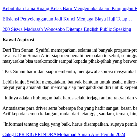
Kebutuhan Lima Ruang Kelas Baru Mengemuka dalam Kunjungan 
Efisiensi Penyelenggaraan Jadi Kunci Menjaga Biaya Haji Tetap…
200 Siswa Madrasah Wonosobo Ditempa English Public Speaking
Kawal Aspirasi
Dari Tim Sunan, Syaiful memaparkan, selama ini banyak program-progr
ke atas. Dan Sunan Arief siap membenahi persoalan tersebut, sehingg
masyarakat bisa terakomodir sampai kepada pihak-pihak yang berwe
“Pak Sunan hadir dan siap membantu, mengawal aspirasi masyarakat s
Lebih lanjut Syaiful mengatakan, banyak bantuan untuk usaha mikro 
rakyat yang amanah dan memang siap mengabdikan diri untuk kepenti
“Intinya adalah hubungan baik harus selalu terjaga antara rakyat dan 
Antusiasme para driver serta beberapa ibu yang hadir sangat besar,
Arif kepada semua kalangan, mulai dari tetangga, saudara, teman, h
“Informasi tentang caleg yang baik, harus disampaikan, supaya pemi
Caleg DPR RI
GERINDRA
Mohamad Sunan Arief
Pemilu 2024