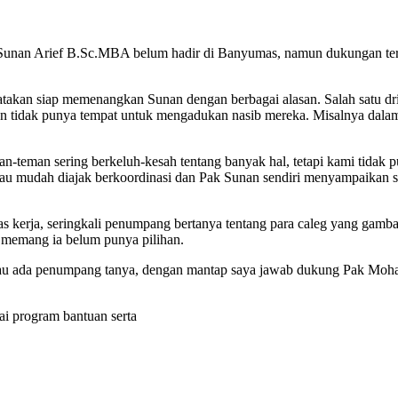
an Arief B.Sc.MBA belum hadir di Banyumas, namun dukungan terhad
yatakan siap memenangkan Sunan dengan berbagai alasan. Salah satu 
 dan tidak punya tempat untuk mengadukan nasib mereka. Misalnya dala
n-teman sering berkeluh-kesah tentang banyak hal, tetapi kami tidak
iau mudah diajak berkoordinasi dan Pak Sunan sendiri menyampaikan s
s kerja, seringkali penumpang bertanya tentang para caleg yang gamba
 memang ia belum punya pilihan.
alau ada penumpang tanya, dengan mantap saya jawab dukung Pak Moha
ai program bantuan serta