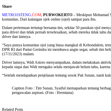
Share
METROJATENG
.
COM
,
PURWOKERTO
– Meskipun Mohamad Sun
komunitas. Dari kalangan ojek online (ojol) sampai para ibu.
Dalam pertemuan tertutup bersama tim, sekitar 50 pasukan ojol men
para driver dan tidak pernah terselesaikan, sebab mereka tidak tahu
driver dan lainnya.
“Saya punya komunitas ojol yang biasa mangkal di Kebondalem, tema
DPR RI dari Partai Gerindra ini membawa angin segar, sebab tim bel
(17/11/2023) malam.
Driver lainnya, Widi Astoro menyampaikan, dalam melakukan aktivita
kepada siapa dan Widi mengaku selalu menjawab belum tahu, karena
“Setelah mendapatkan penjelasan tentang sosok Pak Sunan, nanti k
Caption Foto : Tim Sunan, Syaiful memaparkan tentang berbag
pengawalan aspirasi. (Foto : Hermiana)
Related Posts