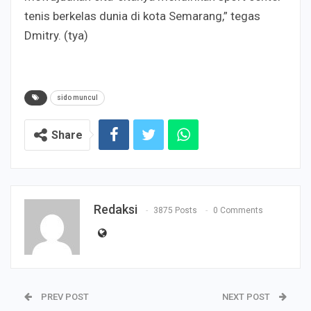
tenis berkelas dunia di kota Semarang,” tegas
Dmitry. (tya)
sido muncul
Share
Redaksi
3875 Posts
0 Comments
PREV POST
NEXT POST