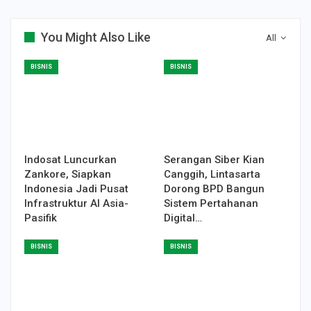
You Might Also Like
All
BISNIS
BISNIS
Indosat Luncurkan
Serangan Siber Kian
Zankore, Siapkan
Canggih, Lintasarta
Indonesia Jadi Pusat
Dorong BPD Bangun
Infrastruktur AI Asia-
Sistem Pertahanan
Pasifik
Digital…
BISNIS
BISNIS