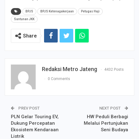
BPJS
BPJS Ketenagakerjaan
Petugas Haji
Santunan JKK
Share
Redaksi Metro Jateng
4432 Posts
0 Comments
PREV POST
NEXT POST
PLN Gelar Touring EV,
HW Peduli Berbagi
Dukung Percepatan
Melalui Pertunjukan
Ekosistem Kendaraan
Seni Budaya
Listrik