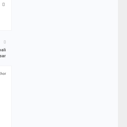
T
ali
sar
thor