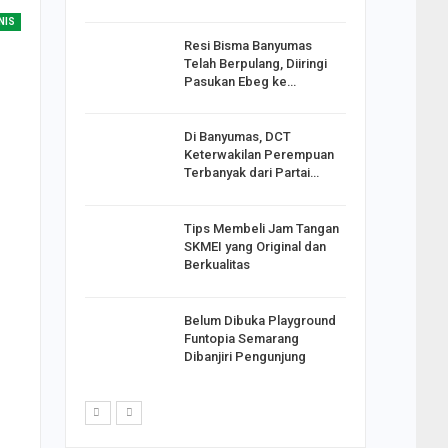
NIS
Resi Bisma Banyumas
ntara DPR
Telah Berpulang, Diiringi
III, PDIP
Pasukan Ebeg ke…
Di Banyumas, DCT
2025,
Keterwakilan Perempuan
S
Terbanyak dari Partai…
apkan
Tips Membeli Jam Tangan
Johar
SKMEI yang Original dan
i Minta
Berkualitas
Belum Dibuka Playground
p Langkah
Funtopia Semarang
n Net
Dibanjiri Pengunjung
i…