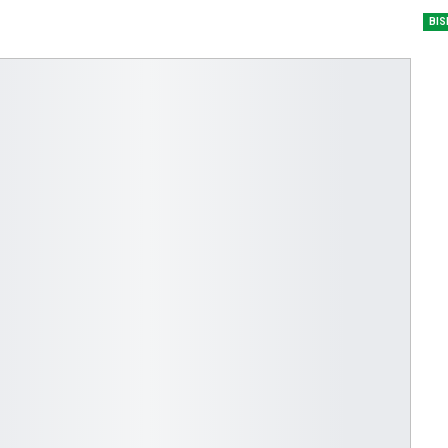
dengan…
BIS
Perolehan Seme
RI Dapil Jateng V
Perjuangan…
Peringatan UHC 
Pemerintah–BPJ
Kesehatan Mant
Penguatan…
Resmikan Pasar 
Semarang, Jokow
Dijaga Bersama
Dirut PLN Ungka
Nyata Pencapaia
Zero Emission d