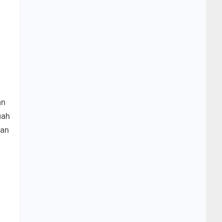
an
uah
gan