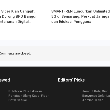
Siber Kian Canggih,
SMARTFREN Luncurkan Unlimited
ta Dorong BPD Bangun
5G di Semarang, Perkuat Jaringa
rtahanan Digital…
dan Edukasi Pengguna
Comments are closed.
iewed
Editors' Picks
PLN Icon Plus Lakukan
Jemput Bola, Dindu
Penataan Ulang Kabel Fiber
Banyumas Gelar La
Optik Sesuai…
Adminduk dan…