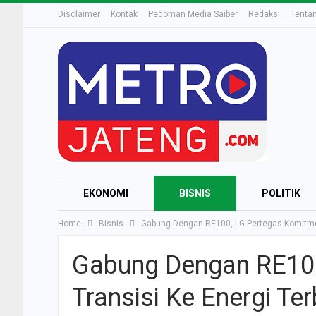
Disclaimer
Kontak
Pedoman Media Saiber
Redaksi
Tenta
EKONOMI
BISNIS
POLITIK
Home
Bisnis
Gabung Dengan RE100, LG Pertegas Komitmen
Gabung Dengan RE10
Transisi Ke Energi Te