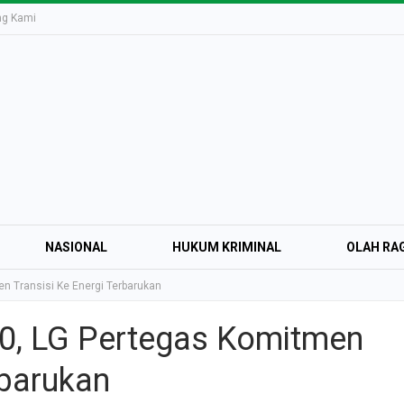
ng Kami
NASIONAL
HUKUM KRIMINAL
OLAH RA
 Transisi Ke Energi Terbarukan
0, LG Pertegas Komitmen
Education Expo #
rbarukan
Irsyad Purwokert
Rayakan Kemerd