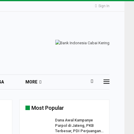
Sign In
GA
MORE
Most Popular
2 Al
Dana Awal Kampanye
o:
Parpol di Jateng, PKB
ekaan
Terbesar, PDI Perjuangan…