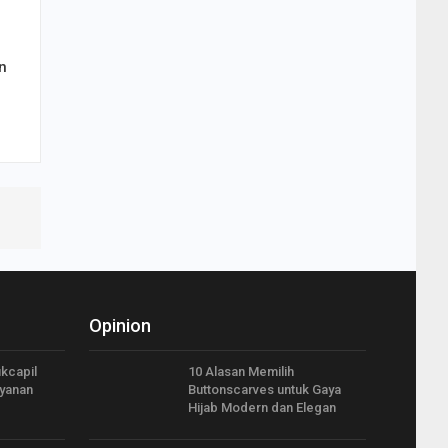
n
Opinion
kcapil
10 Alasan Memilih
yanan
Buttonscarves untuk Gaya
Hijab Modern dan Elegan