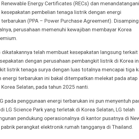
Renewable Energy Certificates (RECs) dan menandatangan
kesepakatan pembelian tenaga listrik dengan energi
terbarukan (PPA – Power Purchase Agreement). Disamping
asalnya, perusahaan memenuhi kewajiban membayar Korea
premium.
 LG dikatakannya telah membuat kesepakatan langsung terkait
esepakatan dengan perusahaan pembangkit listrik di Korea in
 listrik tenaga surya dengan luas totalnya mencapai tiga ka
 energi terbarukan ini bakal ditempatkan melekat pada atap
 Korea Selatan, pada tahun 2025 nanti.
LG pada penggunaan energi terbarukan ini pun menyentuh pa
di LG Science Park yang terletak di Korea Selatan, LG telah
ngunan pendukung operasionalnya di kantor pusatnya di Ne
n pabrik perangkat elektronik rumah tangganya di Thailand.