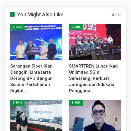
You Might Also Like
All
BISNIS
BISNIS
Serangan Siber Kian
SMARTFREN Luncurkan
Canggih, Lintasarta
Unlimited 5G di
Dorong BPD Bangun
Semarang, Perkuat
Sistem Pertahanan
Jaringan dan Edukasi
Digital…
Pengguna
BISNIS
BISNIS