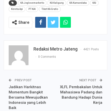
KA Joglosemarkerto
KA Kaligung
KA Kamandaka
KAI
Kereta Api
PT KAI
Tiket KA Gratis
Share
Redaksi Metro Jateng
4421 Posts
0 Comments
PREV POST
NEXT POST
Jadikan Harkitnas
XLFL Pembakalan Untuk
Momentum Bangkit
Mahasiswa Padang dan
Bersama Mewujudkan
Bandung Hadapi Dunia
Indonesia yang Lebih
Kerja
Baik