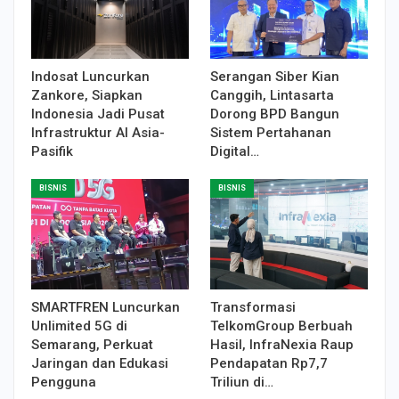
Indosat Luncurkan
Serangan Siber Kian
Zankore, Siapkan
Canggih, Lintasarta
Indonesia Jadi Pusat
Dorong BPD Bangun
Infrastruktur AI Asia-
Sistem Pertahanan
Pasifik
Digital…
BISNIS
BISNIS
SMARTFREN Luncurkan
Transformasi
Unlimited 5G di
TelkomGroup Berbuah
Semarang, Perkuat
Hasil, InfraNexia Raup
Jaringan dan Edukasi
Pendapatan Rp7,7
Pengguna
Triliun di…