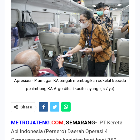
Apresiasi - Pramugari KA tengah membagikan cokelat kepada
penimbang KA Argo dihari kasih sayang. (ist/tya)
Share
METROJATENG.
COM
, SEMARANG-
PT Kereta
Api Indonesia (Persero) Daerah Operasi 4
Semarang menggelar kegiatan bagi-bagi 250