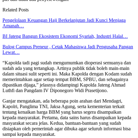
Related Posts
Pengelolaan Keuangan Haji Berkelanjutan Jadi Kunci Menjaga
Amanah…
BI Jateng Bangun Ekosistem Ekonomi Syariah, Industri Halal…
Bulog Campus Preneur , Cetak Mahasiswa Jadi Pengusaha Pangan
Lewat…
“Kapolda tadi pagi sudah mengumumkan dioperasi semuanya dan
sudah ada yang tertangkap. Artinya publik tidak boleh main-main
dalam situasi sulit seperti ini. Maka Kapolda dengan Kodam sudah
memerintahkan agar setiap tempat BBM, SPBU, dan sebagainya
dipastikan dijaga,” jelasnya didampingi Kapolda Jateng Ahmad
Luthfi dan Pangdam IV Diponegoro Widi Prasetijono.
Ganjar mengatakan, ada beberapa poin arahan dari Mendagri,
Kapolri, Panglima TNI, Jaksa Agung, serta kementerian terkait
tentang kenaikan harga BBM yang harus segera disampaikan
kepada masyarakat. Pertama, data sains harus disampaikan kepada
masyarakat secara jelas. Kedua, bantuan-bantuan yang sudah
disiapkan oleh pemerintah agar dibuka agar seluruh informasi bisa
sampai kepada masyarakat.