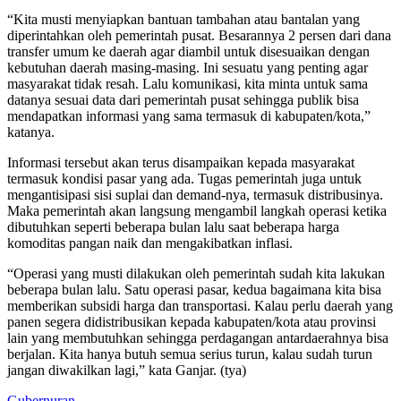
“Kita musti menyiapkan bantuan tambahan atau bantalan yang
diperintahkan oleh pemerintah pusat. Besarannya 2 persen dari dana
transfer umum ke daerah agar diambil untuk disesuaikan dengan
kebutuhan daerah masing-masing. Ini sesuatu yang penting agar
masyarakat tidak resah. Lalu komunikasi, kita minta untuk sama
datanya sesuai data dari pemerintah pusat sehingga publik bisa
mendapatkan informasi yang sama termasuk di kabupaten/kota,”
katanya.
Informasi tersebut akan terus disampaikan kepada masyarakat
termasuk kondisi pasar yang ada. Tugas pemerintah juga untuk
mengantisipasi sisi suplai dan demand-nya, termasuk distribusinya.
Maka pemerintah akan langsung mengambil langkah operasi ketika
dibutuhkan seperti beberapa bulan lalu saat beberapa harga
komoditas pangan naik dan mengakibatkan inflasi.
“Operasi yang musti dilakukan oleh pemerintah sudah kita lakukan
beberapa bulan lalu. Satu operasi pasar, kedua bagaimana kita bisa
memberikan subsidi harga dan transportasi. Kalau perlu daerah yang
panen segera didistribusikan kepada kabupaten/kota atau provinsi
lain yang membutuhkan sehingga perdagangan antardaerahnya bisa
berjalan. Kita hanya butuh semua serius turun, kalau sudah turun
jangan diwakilkan lagi,” kata Ganjar. (tya)
Gubernuran