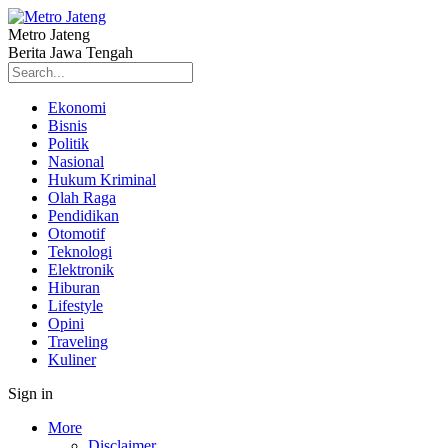
Metro Jateng
Berita Jawa Tengah
Ekonomi
Bisnis
Politik
Nasional
Hukum Kriminal
Olah Raga
Pendidikan
Otomotif
Teknologi
Elektronik
Hiburan
Lifestyle
Opini
Traveling
Kuliner
Sign in
More
Disclaimer