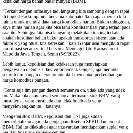
kenaikan harga bahan bakar minyak (BBM).
“Terkait dengan inflasinya tadi langsung kita sambung dengan rapat
di tingkat Forkompimda bersama kabupaten/kota agar mereka kita
minta untuk mengisi data harga komoditas harian. Bukan mingguan,
saya minta harian agar kita bisa tahu kondisi inflasi yang terjadi pada
saat itu. Sehingga kita bisa langsung melakukan tracing terkait
apakah kesulitan bahan baku, apakah transportasi sistem atau ada
faktor x yang musti kita bereskan,” kata Ganjar usai mengikuti rapat
koordinasi secara virtual bersama Mendagri Tito Karnavian di
Mapolda Jawa Tengah, Senin (5/9/2022).
Lebih lanjut, kepolisian dan kejaksaan juga menyiapkan
pengawalan dalam sisi law enforcement. Ganjar juga meminta
seluruh tim pangan daerah untuk aktif memantau perkembangan
harga komoditas pangan.
“Tentu saja tim pangan daerah semuanya on, tidak ada yang tidak
on. Maka kita akan kawal semuanya termasuk stok BBM yang
musti terisi, yang musti ada dan tidak boleh ada yang
menyelewengkan itu,” katanya.
Mengenai stok BBM, kepolisian dan TNI juga sudah
memerintahkan agar ada penjagaan di setiap SPBU dan tempat
BBM. Hal itu dilakukan agar masyarakat mendapatkan suplai yang
pas dan tidak ada penyelewengan.