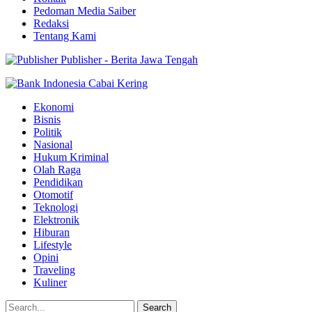
Pedoman Media Saiber
Redaksi
Tentang Kami
Publisher - Berita Jawa Tengah
Ekonomi
Bisnis
Politik
Nasional
Hukum Kriminal
Olah Raga
Pendidikan
Otomotif
Teknologi
Elektronik
Hiburan
Lifestyle
Opini
Traveling
Kuliner