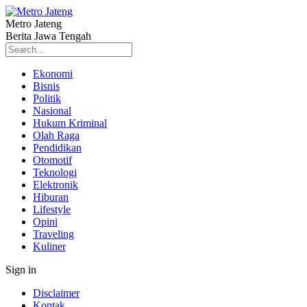
Metro Jateng
Berita Jawa Tengah
Ekonomi
Bisnis
Politik
Nasional
Hukum Kriminal
Olah Raga
Pendidikan
Otomotif
Teknologi
Elektronik
Hiburan
Lifestyle
Opini
Traveling
Kuliner
Sign in
Disclaimer
Kontak