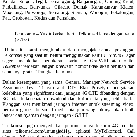
Kendal, Sragen, Tegal, Temanggung, Banjarnegara, Gunung Kidul,
Purbalingga, Banyumas, Cilacap, Demak, Karanganyar, Klaten,
Magelang, Purworejo, Semarang, Sleman, Wonogiri, Pekalongan,
Pati, Grobogan, Kudus dan Pemalang.
Penukaran – Yuk tukarkan kartu Telkomsel lama dengan yang ba
(ist/tya)
“Untuk itu kami menghimbau dan mengajak semua pelanggan
Telkomsel yang saat ini belum menggunakan kartu U-Sim/4G, agar
segera melakukan penukaran kartu ke GraPARI atau outlet
Telkomsel
terdekat. Jangan khawatir, nomor tidak akan berubah dan
semuanya gratis.” Pungkas Kuntum
Dalam kesempatan yang sama, General Manager Network Service
Assurance Jawa Tengah and DIY Eko Prasetyo mengatakan
kelebihan yang significant dari jaringan 4G/LTE dibanding dengan
3G adalah kecepatan download dan kirim data yang lebih baik.
Planggan saat menikmati jaringan internet untuk streaming video,
bermain games, bersocial media ataupun yang lainnya akan lebih
lancar dan nyaman dengan jaringan 4G/LTE.
“Telkomsel juga menyediakan permintaan ganti kartu 4G melalui
situs telkomsel.com/untungjadi4g, aplikasi MyTelkomsel, Call
Center 188, sosial media Telkomsel serta memanfaatkan layanan