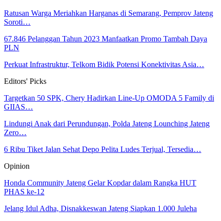
Ratusan Warga Meriahkan Harganas di Semarang, Pemprov Jateng
Soroti…
67.846 Pelanggan Tahun 2023 Manfaatkan Promo Tambah Daya
PLN
Perkuat Infrastruktur, Telkom Bidik Potensi Konektivitas Asia…
Editors' Picks
Targetkan 50 SPK, Chery Hadirkan Line-Up OMODA 5 Family di
GIIAS…
Lindungi Anak dari Perundungan, Polda Jateng Lounching Jateng
Zero…
6 Ribu Tiket Jalan Sehat Depo Pelita Ludes Terjual, Tersedia…
Opinion
Honda Community Jateng Gelar Kopdar dalam Rangka HUT
PHAS ke-12
Jelang Idul Adha, Disnakkeswan Jateng Siapkan 1.000 Juleha