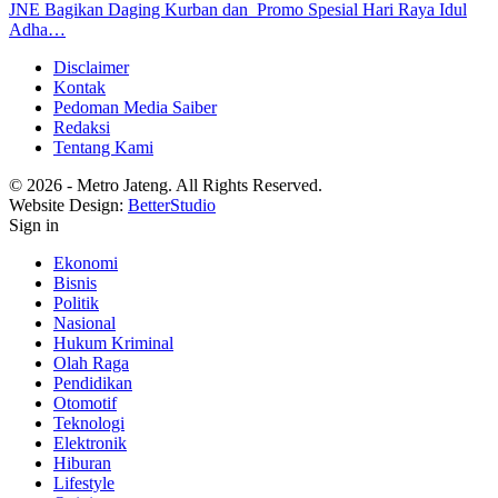
JNE Bagikan Daging Kurban dan Promo Spesial Hari Raya Idul
Adha…
Disclaimer
Kontak
Pedoman Media Saiber
Redaksi
Tentang Kami
© 2026 - Metro Jateng. All Rights Reserved.
Website Design:
BetterStudio
Sign in
Ekonomi
Bisnis
Politik
Nasional
Hukum Kriminal
Olah Raga
Pendidikan
Otomotif
Teknologi
Elektronik
Hiburan
Lifestyle