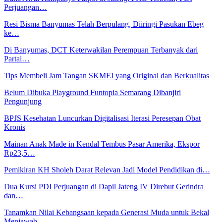
Perjuangan…
Resi Bisma Banyumas Telah Berpulang, Diiringi Pasukan Ebeg
ke…
Di Banyumas, DCT Keterwakilan Perempuan Terbanyak dari
Partai…
Tips Membeli Jam Tangan SKMEI yang Original dan Berkualitas
Belum Dibuka Playground Funtopia Semarang Dibanjiri
Pengunjung
BPJS Kesehatan Luncurkan Digitalisasi Iterasi Peresepan Obat
Kronis
Mainan Anak Made in Kendal Tembus Pasar Amerika, Ekspor
Rp23,5…
Pemikiran KH Sholeh Darat Relevan Jadi Model Pendidikan di…
Dua Kursi PDI Perjuangan di Dapil Jateng IV Direbut Gerindra
dan…
Tanamkan Nilai Kebangsaan kepada Generasi Muda untuk Bekal
Menjawab…