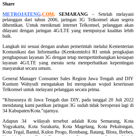
Share
METROJATENG
.
COM
,
SEMARANG
– Setelah melayani
pelanggan dari tahun 2006, jaringan 3G Telkomsel akan segera
dihentikan. Untuk menikmati internet Telkomsel, pelanggan akan
dilayani dengan jaringan 4G/LTE yang mempunyai kualitas lebih
baik.
Langkah ini sesuai dengan arahan pemerintah melalui Kementerian
Komunikasi dan Informatika (Kemkominfo) RI untuk pengkajian
penghapusan layanan 3G dengan tetap mempertimbangkan kesiapan
layanan 4G/LTE yang merata serta memperhatikan kepentingan
masyarakat secara umum.
General Manager Consumer Sales Region Jawa Tengah and DIY
Kuntum Wahyudi mengatakan Ini merupakan wujud keseriusan
Telkomsel untuk melayani pelanggan secara prima.
“Khususnya di Jawa Tengah dan DIY, pada tanggal 20 Juli 2022
mendatang kami pastikan jaringan 3G sudah tidak beroperasi lagi di
34 Kabupaten/Kota.”ujarnya.
Adapun 34 wiilayah tersebut adalah Kota Semarang, Kota
Yogyakarta, Kota Surakarta, Kota Magelang, Kota Pekalongan,
Kota Tegal, Bantul, Kulon Progo, Rembang, Batang, Blora, Brebes,