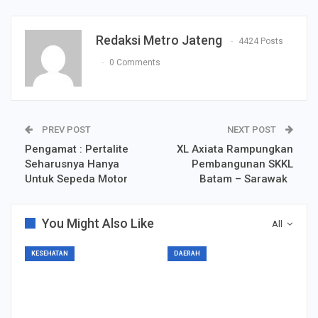
Redaksi Metro Jateng
4424 Posts
0 Comments
PREV POST
NEXT POST
Pengamat : Pertalite
XL Axiata Rampungkan
Seharusnya Hanya
Pembangunan SKKL
Untuk Sepeda Motor
Batam – Sarawak
You Might Also Like
All
KESEHATAN
DAERAH