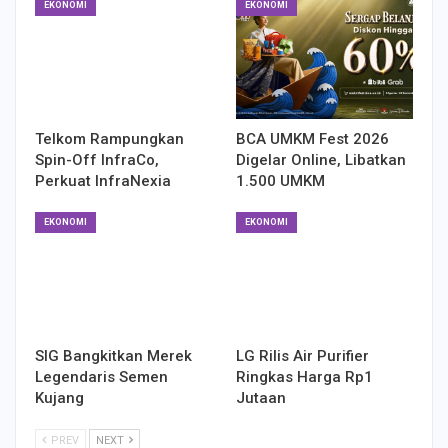
EKONOMI
EKONOMI
Telkom Rampungkan
BCA UMKM Fest 2026
Spin-Off InfraCo,
Digelar Online, Libatkan
Perkuat InfraNexia
1.500 UMKM
EKONOMI
EKONOMI
SIG Bangkitkan Merek
LG Rilis Air Purifier
Legendaris Semen
Ringkas Harga Rp1
Kujang
Jutaan
PREV
NEXT