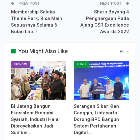
PREV POST
NEXT POST
Membership Saloka
Sharp Boyong 4
Theme Park, Bisa Main
Penghargaan Pada
Sepuasnya Selama 6
Ajang CSR Excellence
Bulan Lho…!
Awards 2022
You Might Also Like
All
EKONOMI
BISNIS
BI Jateng Bangun
Serangan Siber Kian
Ekosistem Ekonomi
Canggih, Lintasarta
Syariah, Industri Halal
Dorong BPD Bangun
Diproyeksikan Jadi
Sistem Pertahanan
Sumber…
Digital…