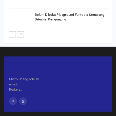
Belum Dibuka Playground Funtopia Semarang
Dibanjiri Pengunjung
MetroJateng adalah..
email:
Redaksi: