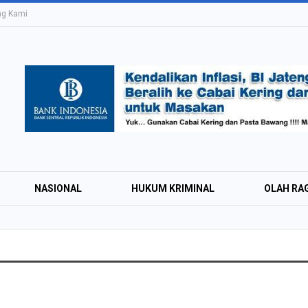
ng Kami
NASIONAL
HUKUM KRIMINAL
OLAH RA
Education Expo #
Irsyad Purwokert
Rayakan Kemerd