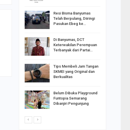
Resi Bisma Banyumas
ntara DPR
Telah Berpulang, Diiringi
III, PDIP
Pasukan Ebeg ke…
Di Banyumas, DCT
2025,
Keterwakilan Perempuan
S
Terbanyak dari Partai…
apkan
Tips Membeli Jam Tangan
Johar
SKMEI yang Original dan
i Minta
Berkualitas
Belum Dibuka Playground
p Langkah
Funtopia Semarang
n Net
Dibanjiri Pengunjung
i…