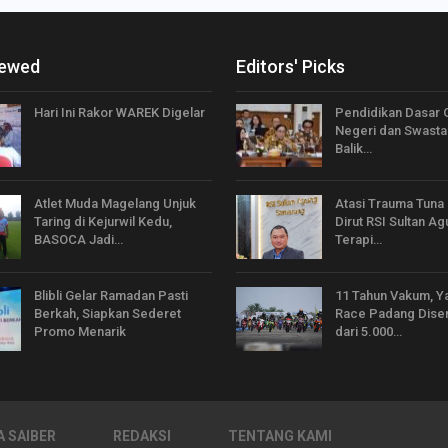
iewed
Editors' Picks
Hari Ini Rakor WAREK Digelar
Pendidikan Dasar G
Negeri dan Swasta 
Balik…
Atlet Muda Magelang Unjuk
Atasi Trauma Tuna
Taring di Kejurwil Kedu,
Dirut RSI Sultan A
BASOCA Jadi…
Terapi…
Blibli Gelar Ramadan Pasti
11 Tahun Vakum, 
Berkah, Siapkan Sederet
Race Padang Diser
Promo Menarik
dari 5.000…
 SAIBER
REDAKSI
TENTANG KAMI