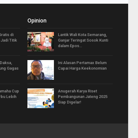
Opinion
ratis di
Lantik Wali Kota Semarang,
Jadi Titik
Ganjar Teringat Sosok Kunti
dalam Epos…
 Daksa,
Ini Alasan Pertamax Belum
gung Gagas
Capai Harga Keekonomian
Yamaha Cup
Anugerah Karya Riset
bu Lebih
Pembangunan Jateng 2025
Siap Digelar!