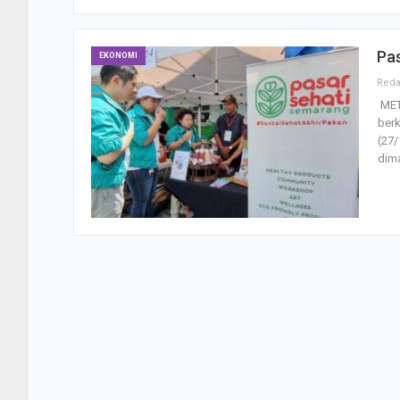
Pa
EKONOMI
MET
ber
(27/
dim