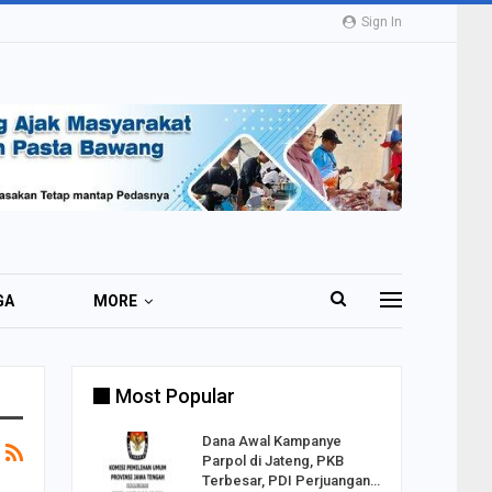
Sign In
GA
MORE
Most Popular
2 Al
Dana Awal Kampanye
o:
Parpol di Jateng, PKB
ekaan
Terbesar, PDI Perjuangan…