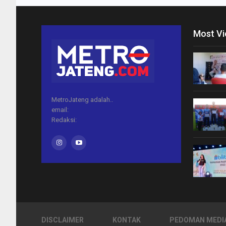
Most V
MetroJateng adalah..
email:
Redaksi:
DISCLAIMER
KONTAK
PEDOMAN MEDIA