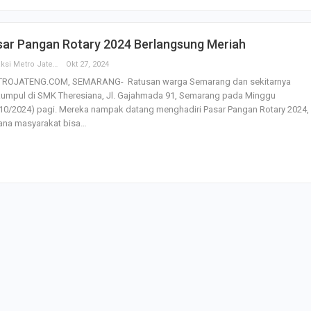
dengan…
Perolehan Seme
sar Pangan Rotary 2024 Berlangsung Meriah
RI Dapil Jateng V
Perjuangan…
Redaksi Metro Jateng
Okt 27, 2024
ROJATENG.COM, SEMARANG- Ratusan warga Semarang dan sekitarnya
kumpul di SMK Theresiana, Jl. Gajahmada 91, Semarang pada Minggu
Peringatan UHC 
10/2024) pagi. Mereka nampak datang menghadiri Pasar Pangan Rotary 2024,
Pemerintah–BPJ
ana masyarakat bisa…
Kesehatan Mant
Penguatan…
Resmikan Pasar 
Semarang, Jokow
Dijaga Bersama
Dirut PLN Ungka
Nyata Pencapaia
Zero Emission d