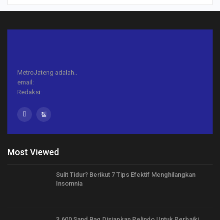
MetroJateng adalah..
email:
Redaksi:
Most Viewed
Sulit Tidur? Berikut 7 Tips Efektif Menghilangkan
Insomnia
3.600 Sand Bag Disiapkan Pelindo Untuk Perbaiki