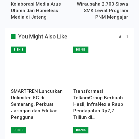
Kolaborasi Media Arus
Wirausaha 2.700 Siswa
Utama dan Homeless
SMK Lewat Program
Media di Jateng
PNM Mengajar
You Might Also Like
All
BISNIS
BISNIS
SMARTFREN Luncurkan
Transformasi
Unlimited 5G di
TelkomGroup Berbuah
Semarang, Perkuat
Hasil, InfraNexia Raup
Jaringan dan Edukasi
Pendapatan Rp7,7
Pengguna
Triliun di…
BISNIS
BISNIS